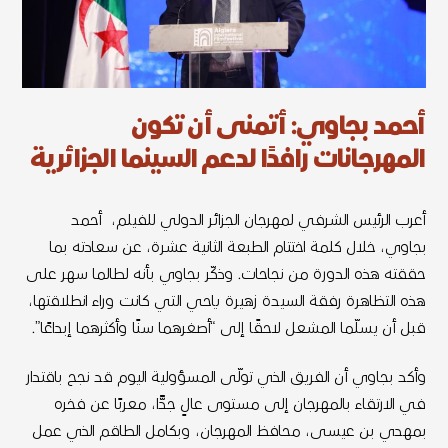
أحمد بجاوي: أتمنى أن تكون
المهرجانات رافدًا لدعم السينما الجزائرية
أعرب الرئيس الشرفي لمهرجان الجزائر الدولي للفيلم، أحمد
بجاوي، خلال كلمة اختتام الطبعة الثانية عشرة، عن سعادته بما
حققته هذه الدورة من نجاحات. وذكّر بجاوي بأنه لطالما سهر على
هذه التظاهرة رفقة السيدة زهيرة ياحي التي كانت وراء انطلاقتها،
قبل أن يسلّما المشعل لاحقًا إلى “أصغرهما سنًا وأكثرهما إبداعًا”.
وأكد بجاوي أن الفريق الذي تولّى المسؤولية اليوم قد نجح باقتدار
في الارتقاء بالمهرجان إلى مستوى عالٍ جدًّا، معربًا عن فخره
بمهدي بن عيسى، محافظ المهرجان، وبكامل الطاقم الذي عمل