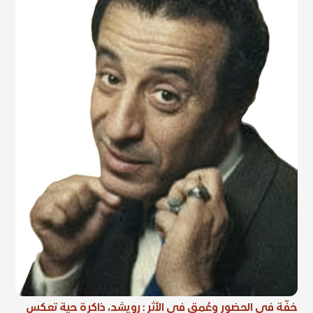
خفّة في الحضور وعُمق في الأثر : رويشد، ذاكرة حية تعكس