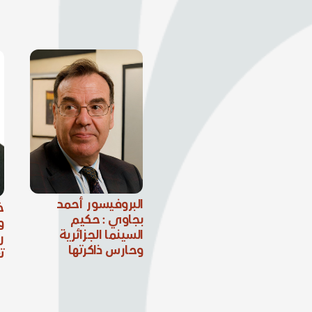
البروفيسور أحمد
خ
بجاوي : حكيم
و
السينما الجزائرية
ر
وحارس ذاكرتها
ت