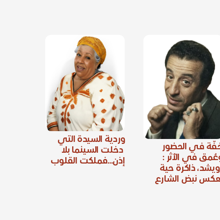
وردية السيدة التي
فّة في الحضور
دخلت السينما بلا
عُمق في الأثر :
إذن…فملكت القلوب
ويشد، ذاكرة حية
عكس نبض الشارع