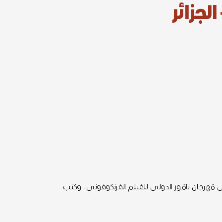
لجزائر
ـي مُهرجـان نامُـور الدولـي للفيلـم الفرنكوفونـي، وكتـب