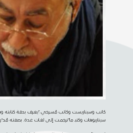
كاتـب وسيناريسـت وكاتـب مُسـرحي، ُيعـرف بدقـة كتابتـه وقدرتـه 
سـيناريوهات وكتبــ ما ُترجمــت إلــى لغــات عــدة. بصفتــه مُد ّ