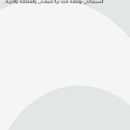
السـينمائي بوصفـه فضـا مءً للمعنـى والعاطفـة والحريـة.