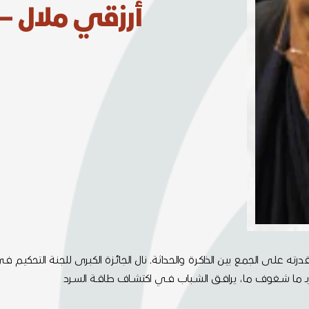
أرزقي ملال – ا
علـى الجمـع بيـن الذاكـرة والحداثـة. نال الجائـزة الكبـرى للجنـة التحكيـم ف
ربــ ما شــغوف ما، يرافــق الشــباب فــي اكتشــاف طاقــة الســرد