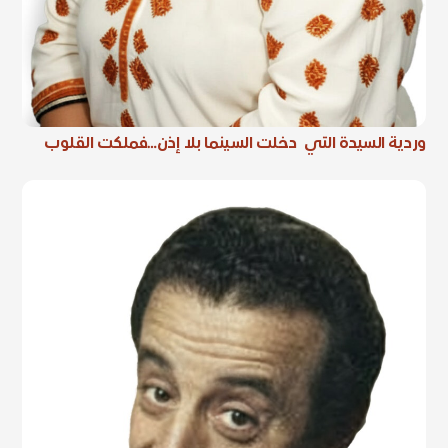
وردية السيدة التي دخلت السينما بلا إذن…فملكت القلوب