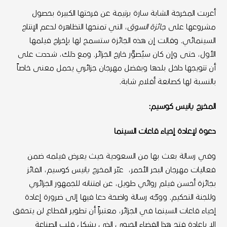
أعربت المخرجة الشابة سارة برتيمة عن فرحتها الكبيرة بحصول
مشروعها على
جائزة السوق
، التي تمنحها التظاهرة لدعم الإنتاج
السينمائي. وقالت إن هذه الجائزة ستسمح لها بإخراج فيلمها
الأول، حتى وإن كان سيُصوَّر خارج الجزائر. ومع ذلك، شددت على
أن تتويجها داخل بلدها وبفضل مهرجان جزائري يحمل معنى خاصاً
بالنسبة لها كصانعة أفلام شابة.
المخرج يانيس كوسيم:
دعوة لإعادة إحياء قاعات السينما
وفي رسالة بعث بها من السعودية حيث يعرض فيلمه ضمن
فعاليات مهرجان البحر الأحمر، عبّر المخرج يانيس كوسيم، الفائز
بجائزة أحسن فيلم روائي طويل، عن امتنانه للجمهور الجزائري
وللجنة التحكيم. ووجّه رسالة واضحة دعا فيها إلى ضرورة إعادة
إحياء قاعات السينما في الجزائر، معتبراً أن تطوير القطاع لن يتحقق
إلا بإعادة فتح هذا الفضاء الحيوي الذي يشكل قلب الصناعة