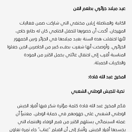
عيد ميلاد جزائري بطعم الفن
الكاتبة والمناضلة إيلين مختفي التي شاركت ضمن فعاليات
المهرجان، أكدت أن حضورها للحفل الختامي كان له طابع خاص،
لأنها احتفلت هذه السنة بعيد ميلادها في الجزائر وبين الجمهور
الجزائري. وأوضحت أنها شعرت بدفء كبير من الحاضرين الذين جعلوا
المناسبة أقرب إلى احتفال عائلي يحمل الكثير من المودة
والذكريات الجميلة.
المخرج عبد الله قادة:
تحية للجيش الوطني الشعبي
قدّم المخرج عبد الله قادة كلمة مؤثرة شكر فيها أفراد الجيش
الوطني الشعبي على جهودهم في حماية الوطن، معتبراً أن
عمله السينمائي يستلهم الكثير من قيم الوفاء والانتماء التي
يجسدها أفراد الجيش. وأشار إلى أن الفيلم “عناب” جاء ثمرة تعاون