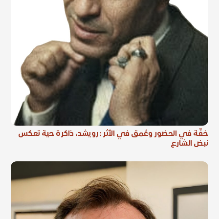
خفّة في الحضور وعُمق في الأثر : رويشد، ذاكرة حية تعكس
نبض الشارع