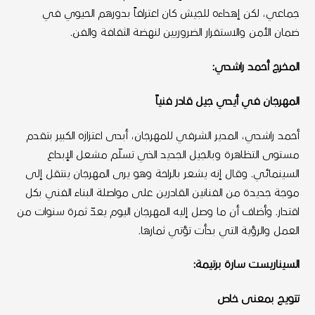
جماعي، لكن إهداءه للجيش كان اعترافاً بدورهم الحيوي في
ضمان الأمن والاستقرار الضروريين لنهضة الثقافة والفن.
المخرج أحمد راشدي:
المهرجان في أيدي جيل قادر فنياً
أحمد راشدي، المدير الشرفي للمهرجان، أبدى اعتزازه الكبير بتقدم
مستوى التظاهرة وبالجيل الجديد الذي تسلّم مشعل الإبداع
السينمائي. وقال إنه يشعر بالراحة وهو يرى المهرجان ينتقل إلى
موجة جديدة من الفنانين القادرين على مواصلة البناء الفني بكل
اقتدار. وأضاف أن ما وصل إليه المهرجان اليوم يعدّ ثمرة سنوات من
العمل والرؤية التي بدأت تؤتي ثمارها.
السيناريست سارة برتيمة:
تتويج بمعنى خاص