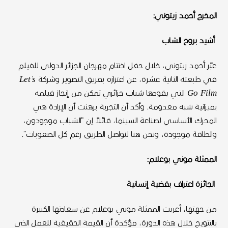
المخرج أحمد زيتوني:
أشيد بروح الشاب
عبّر أحمد زيتوني، خلال حفل اختتام مهرجان الجزائر الدولي للفيلم
في طبعته الثانية عشرة، عن اعتزازه بفريق التصوير وشركة
Let’s
Go Film
التي يقودها شباب جزائري تمكن من إنجاز فيلمه
بميزانية شبه معدومة. وأكد أن التجربة برهنت أن الإرادة هي
المحرك الأساسي لصناعة السينما، قائلاً إن “الشباب موجودون،
والطاقة موجودة، ونحن هنا لنواصل الطريق رغم كل الصعوبات”.
الممثلة موني بوعلام:
الجائزة اعتراف بقضية إنسانية
من جهتها، أعربت الممثلة موني بوعلام عن سعادتها الكبيرة
بالتتويج خلال هذه الدورة، مؤكدة أن القيمة الحقيقية للعمل الذي