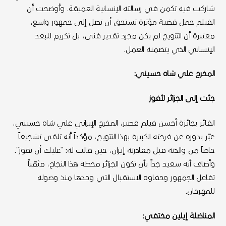
شاركت فيه تكمن في رسالته الإنسانية العميقة. وأوضحت أن
الفيلم حمل قضية مؤثرة تستحق أن تصل إلى جمهور واسع،
معتبرة أن التتويج لم يكن مجرد تقدير فني، بل تكريم للبعد
الإنساني الذي يتضمنه العمل.
المخرج علي شاه حسيني:
جئت إلى الجزائر لأفوز
الفائز بجائزة أحسن فيلم قصير، المخرج الإيراني علي شاه حسيني،
عبّر بدوره عن فرحته الكبيرة بهذا التتويج، مؤكداً أنه تلقى تشجيعاً
خاصاً من والدته قبل مغادرته إيران، حين قالت له: “عليك أن تفوز”.
وأضاف أنه سعيد جداً بأن تكون الجزائر محطة هذا النجاح، مثمّناً
تفاعل الجمهور وحفاوة الاستقبال التي وجدها منذ وصوله
للمهرجان.
المناضلة إيلين مختفي: