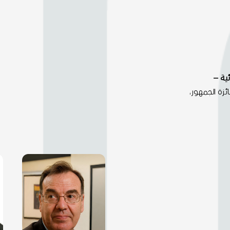
ئزة الجمهور،