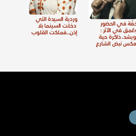
وردية السيدة التي
فّة في الحضور
دخلت السينما بلا
عُمق في الأثر :
إذن…فملكت القلوب
ويشد، ذاكرة حية
عكس نبض الشارع