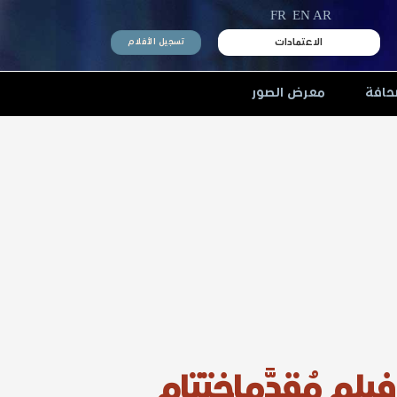
FR
EN
AR
الاعتمادات
تسجيل الأفلام
حافة
معرض الصور
كثر من 3300 فيلم مُقدَّماختتام