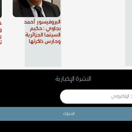
البروفيسور أحمد
خ
بجاوي : حكيم
و
السينما الجزائرية
ر
وحارس ذاكرتها
ت
النشرة الإخبارية
اشترك