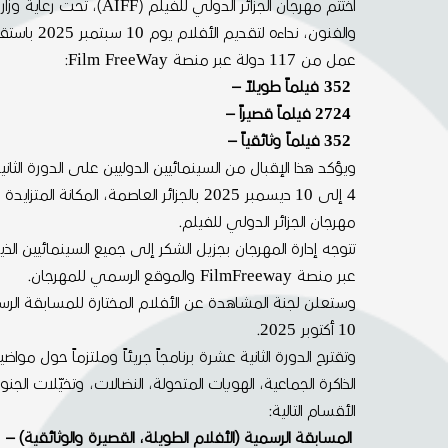
اختتم مهرجان الجزائر الدولي للفيلم (AIFF)، تحت رعاية وزارة الثقافة
والفنون، نداءه لتقديم الأفلام يوم 10 سبتمبر 2025 باستقبال أكثر من 3300
عمل من 117 دولة عبر منصة Film FreeWay:
352 فيلماً طويلاً –
2724 فيلماً قصيراً –
352 فيلماً وثائقياً –
ويؤكد هذا الإقبال من السينمائيين الدوليين على الدورة الثا
4 إلى 10 ديسمبر 2025 بالجزائر العاصمة، المكانة المتزايدة التي يكتسبها
مهرجان الجزائر الدولي للفيلم.
تتوجه إدارة المهرجان بجزيل الشكر إلى جميع السينمائيين الذ
عبر منصة FilmFreeway والموقع الرسمي للمهرجان.
وستعلن لجنة المشاهدة عن الأفلام المختارة للمسابقة ال
10 أكتوبر 2025.
وتقترح الدورة الثانية عشرة برنامجاً جريئاً وملتزماً حول مواض
الذاكرة الجماعية، الهويات المتحولة، النضالات، وتخيّلات ال
الأقسام التالية:
المسابقة الرسمية (الأفلام الطويلة، القصيرة والوثائقية) –