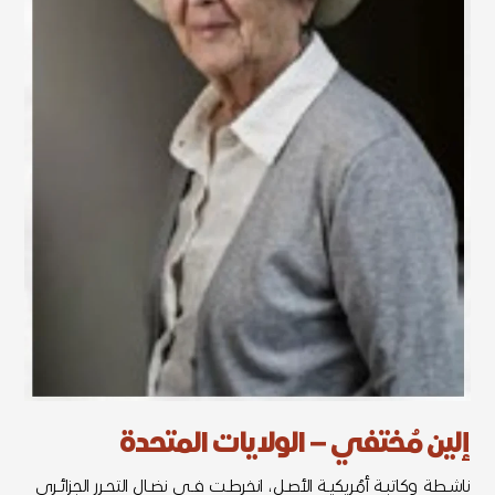
إلين مُختفي – الولايات المتحدة
ناشــطة وكاتبــة أمُريكيــة الأصــل، انخرطــت فــي نضــال التحــرر الجزائــري