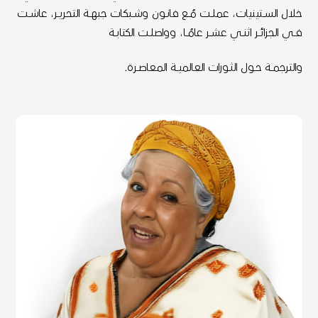
خلال الســتينيات، عملــت مُــع فانــون وشــبكات جبهــة التحريــر، عاشــت
فــي الجزائــر اثنــي عشــر عامُــا، وواصلــت الكتابــة
والترجمــة حــول الثــورات العالميــة المعاصــرة.