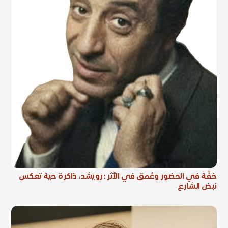
خفّة في الحضور وعُمق في الأثر : رويشد، ذاكرة حية تعكس
نبض الشارع