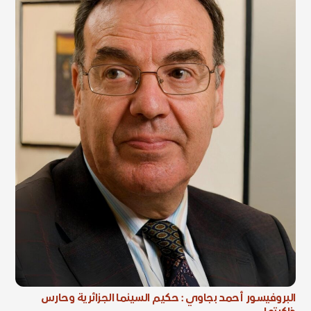
البروفيسور أحمد بجاوي : حكيم السينما الجزائرية وحارس