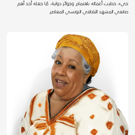
حي». حظيت أعماله باهتمام وجوائز دولية، مُا جعله أحد أهم
صانعي المشهد الثقافي التونسي المعاصر.