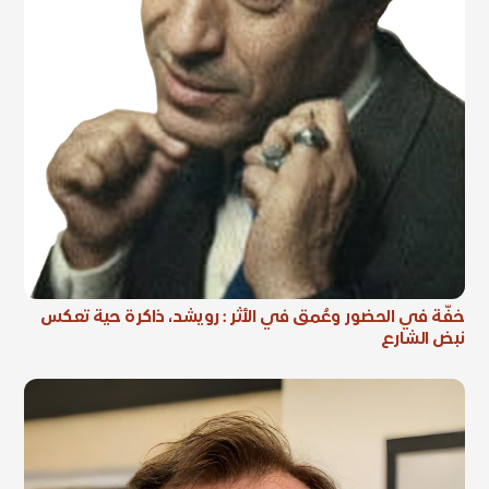
خفّة في الحضور وعُمق في الأثر : رويشد، ذاكرة حية تعكس
نبض الشارع