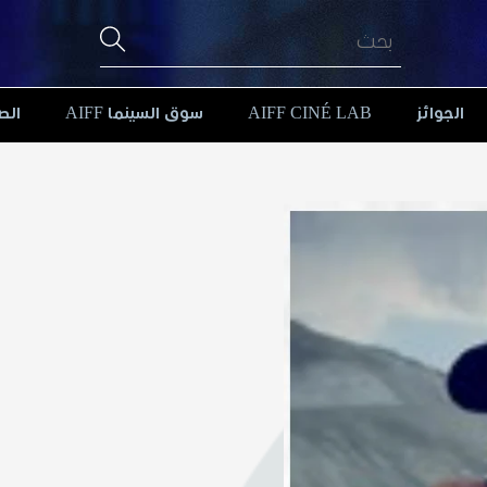
الجوائز
AIFF CINÉ LAB
سوق السينما AIFF
الص