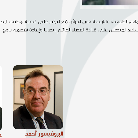
لطبيعيــة والتاريخيــة فــي الجزائــر، مُــع التركيــز علــى كيفيــة توظيــف الإضــاءً
عد المبدعيــن علــى قــراءًة الفضــاءً الجزائــري بصريــا وإعــادة تقديمــه بــروح
البروفيسور أحمد
خ