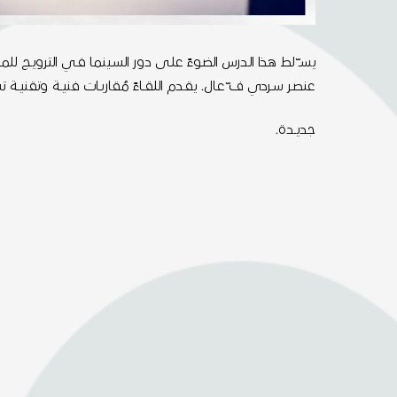
يسـ ّلط هـذا الـدرس الضـوءً علـى دور السـينما فـي الترويـج للمواقــع ا
عنصـر سـردي ف ّعـال. يقـدم اللقــاءً مُقاربــات فنيــة وتقنيــة تســا
جديــدة.