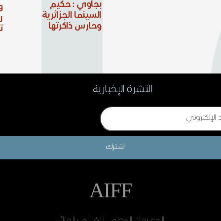
بجاوي : حكيم
و
السينما الجزائرية
ر
وحارس ذاكرتها
ت
النشرة الإخبارية
اشترك
AIFF
المهرجان الدولي للفيلم بالجزائر