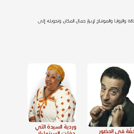
ة والزوايــا والمونتــاج لإبــراز جمـال المـكان وتحويلـه إلـى
وردية السيدة التي
فّة في الحضور
دخلت السينما بلا