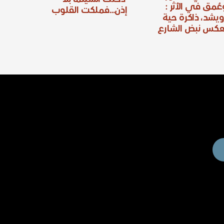
عُمق في الأثر :
إذن…فملكت القلوب
ويشد، ذاكرة حية
عكس نبض الشارع