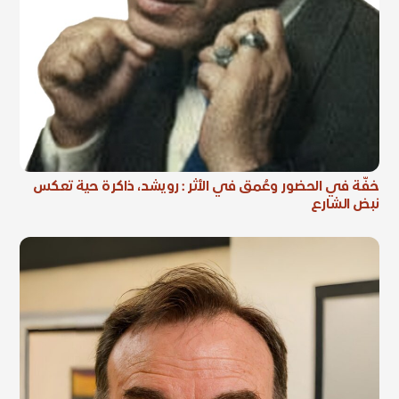
خفّة في الحضور وعُمق في الأثر : رويشد، ذاكرة حية تعكس
نبض الشارع