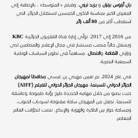
يان
أرتوس
برتران
و
يزيد
تيزي
، وفيلم
«
المتوسط
«
، بالإضافة إلى
المعرض الكبير بمناسبة الذكرى الخمسين لاستقلال الجزائر، الذي
استقطب أكثر من
80
ألف
زائر
.
من
2016
إلى
2017
، تولّى إدارة قناة التلفزيون الجزائرية
KBC
ويشغل حالياً منصب مستشار في مجال الإعلام والمضامين لدى
وزارتي
الثقافة
و
الاتصال
، مساهماً في تطوير السياسات الوطنية
السمعية البصرية
.
في عام
2024
، تم تعيين مهدي بن عيسى
محافظا
لمهرجان
الجزائر
الدولي
للسينما،
مهرجان
الجزائر
الدولي
للفيلم
(AIFF)
حيث يصبو من خلال مهامه الجديدة طرح رؤية طموحة وعاشقة
للسينما، تجعل من المهرجان ساحة مفتوحة لسرديات الجنوب،
ومساحة حوار بين الذاكرة والهوية والإبداع، تنصت لتحوّلات العالم
المعاصر
.