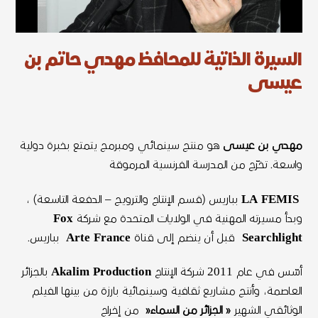
السيرة الذاتية للمحافظ مهدي حاتم بن
عيسى
مهدي
بن
عيسى
هو منتج سينمائي ومبرمج يتمتع بخبرة دولية
واسعة
.
تخرّج من المدرسة الفرنسية المرموقة
LA FEMIS
بباريس
(
قسم الإنتاج والترويج
–
الدفعة التاسعة
)
،
وبدأ مسيرته المهنية في الولايات المتحدة مع شركة
Fox
Searchlight
قبل أن ينضم إلى قناة
Arte France
بباريس
.
أسّس في عام
2011
شركة الإنتاج
Akalim Production
بالجزائر
العاصمة، وأنتج مشاريع ثقافية وسينمائية بارزة من بينها الفيلم
الوثائقي الشهير
«
الجزائر
من
السماء
«
من إخراج