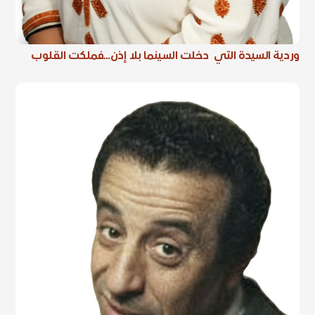
وردية السيدة التي دخلت السينما بلا إذن…فملكت القلوب