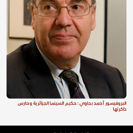
البروفيسور أحمد بجاوي : حكيم السينما الجزائرية وحارس
ذاكرتها