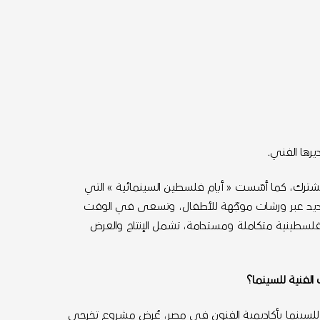
تاج والإنتاج المشترك، كما أسّست « أيام فلسطين السينمائية » التي
الجديد عبر ورشات موجّهة للأطفال، وتسعى في الوقت
 فلسطينية متكاملة ومستدامة، تشمل الإنتاج والعرض
ال طالبا في المعهد العالي للسينما بأكاديمية الفنون في مصر، عُرض مشروع تخرجي