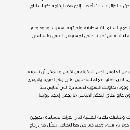
 « الجزائر »، حيث أعادت إليّ هذه الإقامة ذكريات أيام
ا جمع السينما الفلسطينية والجزائرية، شعرت بوجود وعي
ه التشابه بين تجاربنا، على المستويين الفني والسياسي،
جين العالميين الذين شاركوا في تكوين ما يمكن أن نسميه
 الذين عملوا مع الفلسطينيين على إنتاج الصورة والتوثيق
 وجود محاولات التشويه المستمرة التي تُمارس ضدّ
ارج نطاق التحكّم المباشر، ما يجعل إنتاجنا لروايتنا
ات ومبادرات داعمة للقضية التي تعزّزت بمساندة مخرجين
وثر بن هنية، وجزء كبير من هذا التضامن يتمثّل في إنتاج