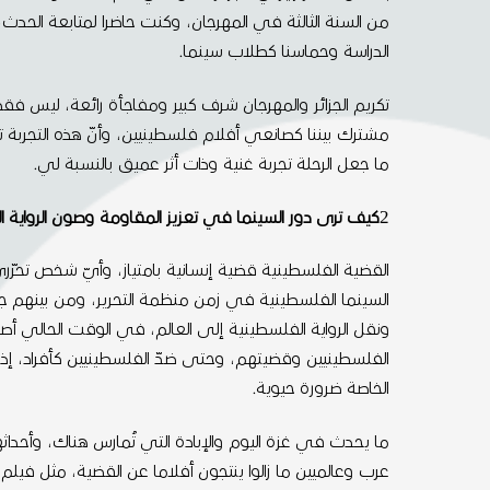
من السنة الثالثة في المهرجان، وكنت حاضرا لمتابعة الحدث،
الدراسة وحماسنا كطلاب سينما.
تكريم الجزائر والمهرجان شرف كبير ومفاجأة رائعة، ليس ف
مشترك بيننا كصانعي أفلام فلسطينيين، وأنّ هذه التجربة تم
ما جعل الرحلة تجربة غنية وذات أثر عميق بالنسبة لي.
2
كيف ترى دور السينما في تعزيز المقاومة وصون الرواية ال
القضية الفلسطينية قضية إنسانية بامتياز، وأيّ شخص تحرّ
السينما الفلسطينية في زمن منظمة التحرير، ومن بينهم جان
ونقل الرواية الفلسطينية إلى العالم، في الوقت الحالي أص
الفلسطينيين وقضيتهم، وحتى ضدّ الفلسطينيين كأفراد، إذا نظرن
الخاصة ضرورة حيوية.
ما يحدث في غزة اليوم والإبادة التي تُمارس هناك، وأحداث
عرب وعالميين ما زالوا ينتجون أفلاما عن القضية، مثل فيلم 