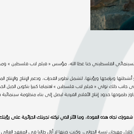
 مشروعها عام 2014، واصلت توسيع أنشطتها وبرامجها ورؤيتها، لتشمل تطوير القدرات، ودعم الإن
لى جانب ذلك تولي « فيلم لاب فلسطين » اهتماما كبيرا بتكوين الجيل 
اوز طموحها حدود إنتاج الأفلام الفردية ليصل إلى بناء منظومة سينمائية
الفعل، أتذكّر زيارتي للجزائر، أظن في عام 1999 أو 2000، خلال مهرجان تبسة الدولي، وكنت حينها لا أز