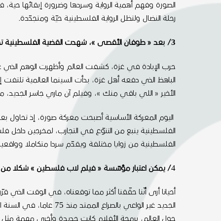
الصورة وفهم أهمية الرواية وسردها وضرورة إبقائها حية، فا
رحلة النضال ولتظل الرواية الفلسطينية حيّة ومتجدّدة.
3/ بعد « طوفان الأقصى »، شهدت القضية الفلسطينية تحوّلا تاريخيا غير مسبوق، هل تعتقدون أنّ السينما العالمية ستواكب هذا التحوّل وتعكس الرواية الحقيقية للفلسطينيين؟
حرب الإبادة في غزة، كشفت العالم وأظهرت الوهم الذي عشن
الباهظ الذي دفعه أهل غزة، بدأت السينما العالمية تلتفت
الأخير « اللي باقي منك »، وفيلم آن ماري جاسر الجديد، ما يف
اليوم المعركة الأساسية أصبحت معركة صورة، إذ تحاول بعض
الفلسطينية من زوايا مختلفة ويقدّم سردا متكاملا وواقعيا ل
4
/ يمكن اعتبار مؤسّسة « فيلم لاب فلسطين » شكلا من 
أحيانا أرى أنّنا حقّقنا أكثر مما توقعناه، في الوقت الذي 
حول العالم، برمجة الأفلام كانت جديدة وأخرى مهمة مثل 