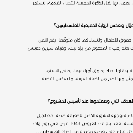
ضمن بها نقل الذاكرة الجمعية للأجيال القادمة، لتستمر
قوق الأطفال والنساء كما كان متوقّعا، رغم الثمن
صوت هند رجب » المدعوم من براد بيت، وفيلم شيرين دعيبس
 ونقلها بحياد وعمق أمرا حيويا، وغنى السينما
رجها، من المقدسيين وأراضي 48، مثل إيليا سليمان، ومخرجات مثل مها الحاج من الضفة الغربية، ما يعكس القضية
لأهداف التي وضعتموها عند تأسيس المشروع؟
الم لمواجهة التشويه الكامل للحقيقة خاصة تجاه الجيل
الجديد غير الواعي بالصراع الممتد منذ 75 عاما، في السنة الأولى قدمنا نحو 100 عرض، وفي الثانية وصل العدد إلى 300، أما هذه السنة، فقد بلغ عدد العروض 1043 عرض في يوم واحد
ز كلّ فيلم على قضية محدّدة من الصراع الفلسطيني،