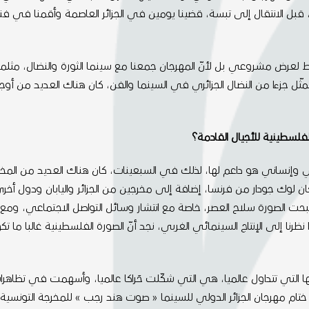
 قبل الانتقال إلى تبسة، قضينا يومين في الجزائر العاصمة وأقمنا في فندق
قط لعرض مشروعي بل لأنّ المهرجان جمعنا مع سينما الثورة والنضال، مثلم
ثّل جزءا من النضال الجزائري في السينما والفن، كان هناك العديد من أوج
فلسطينية للأجيال القادمة؟
ري وإنساني هو داعم لها، لذلك في السبعينات، كان هناك العديد من المخر
 لوك جودار من فرنسا، إضافة إلى مخرجين من الجزائر واليابان ودول أخرى،
بحت الصورة سلاح العصر، خاصة مع انتشار وسائل التواصل الاجتماعي، ومع
ا إلى الإنتاج السينمائي الغربي، نجد أنّ الصورة الفلسطينية غالبا ما تكون خ
ها التي تتداول عالميا، هي التي شكّلت حَراكا عالميا، وأسهمت في تظاهر
ختام مهرجان الجزائر الدولي للسينما « صوت هند رجب » للمخرجة التونسية ك