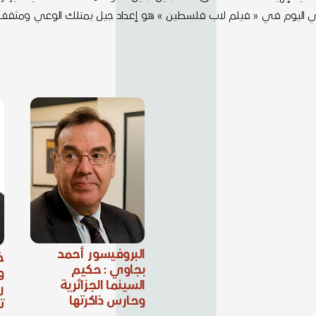
ساسي اليوم في « فيلم لاب فلسطين » هو إعداد جيل يمتلك الوعي ومثقف ف
البروفيسور أحمد
خ
بجاوي : حكيم
و
السينما الجزائرية
ر
وحارس ذاكرتها
ت