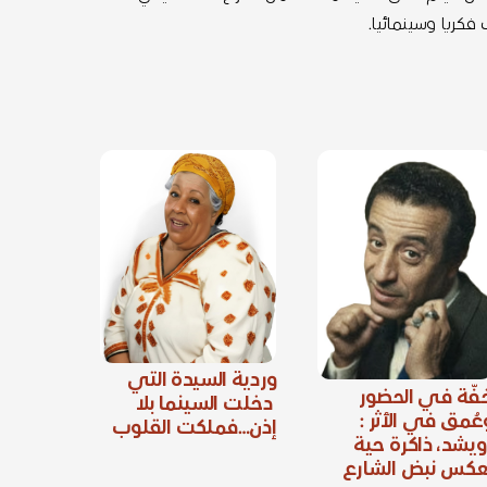
كريا وسينمائيا.
وردية السيدة التي
فّة في الحضور
دخلت السينما بلا
عُمق في الأثر :
إذن…فملكت القلوب
ويشد، ذاكرة حية
عكس نبض الشارع