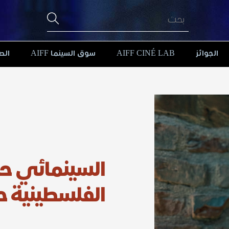
الجوائز
AIFF CINÉ LAB
سوق السينما AIFF
الص
السينمائي حنا 
الفلسطينية ح