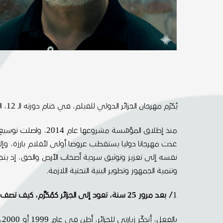
يُكرّم مهرجان الجزائر الدولي للفيلم، في ختام دورته الـ 12، السينمائي الفلسطيني حنا عطا الله، مؤسس « فيلم لاب فلسطين » ومديرها الفني.
منذ إطلاق المؤسّسة
غدت مهرجانا دوليا يستقطب عروضا أولى لأفلام بارزة، وإ
نفسه إلى تعزيز وتوثيق سردية أصحاب الأرض والحق، إذ يتج
وتنمية الجمهور وتطوير البنية التحتية اللازمة.
1
/ بعد مرور 25 سنة، تعود إلى الجزائر كمُكرَّم، كيف تصف شعورك تجاه هذه العودة، وما الأثر الذي تركته تجربتك الجزائرية على رؤيتك الفنية للسينما؟
ب