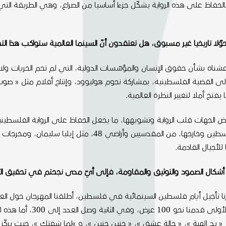
لحفاظ على هذه الرواية يشكّل جزءا أساسيا من الصراع، وهي الطريقة التي ن
اه بشأن حقوق الإنسان والمؤسّسات الدولية، التي لم تحم الحريات ولا ح
 إلى القضية الفلسطينية، بمشاركة نجوم هوليوود، وإنتاج أفلام مثل « 
تح أملا لتغيير النظرة العالمية.
 الجهات قلب الرواية وتشويهها، ما يجعل الحفاظ على الرواية الفلسطينية
الفلسطينية ينبع من التنوّع في التجارب، لمخرجين داخل فلسطين وخا
لأجيال القادمة.
أشكال الصمود والتوثيق والمقاومة، فإلى أيّ مدى نجحتم في تحقيق ا
قرّرنا تأجيل أيام فلسطين السينمائية في فلسطين، أطلقنا المهرجان حول الع
« يد إلهية »، « حالة عشق »، « جنين جنين »، و »لما شفتك »، حيث يركّ