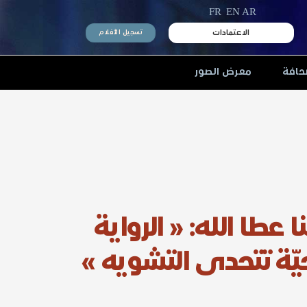
FR
EN
AR
الاعتمادات
تسجيل الأفلام
حافة
معرض الصور
عطا الله: « الرواية
يّة تتحدى التشويه »