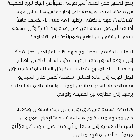
يبدو المخرج داخل الفيلم أسير هوسه، عاجزاً عن إيجاد النبرة الصحيحة
بين محاكاة العنف وترويضه داخل إطار جمالي. هنا تتجلّى قوة
“فيريـتاس”، فهو لا يكتفي بإظهار أزمة فنية، بل يكشف مأزقاً
أخلاقياً: أي حق يمتلكه الفن في إعادة إنتاج الألم؟ وأي مسافة
ينبغي أن تبقى بين الواقع وكاميرا تُصرّ على اقتحامه؟
الانقلاب الحقيقي يحدث مع ظهور ذلك الفارّ الذي يدخل فجأة
إلى موقع التصوير، كعنصر غريب يخرّب النظام الداخلي للفيلم.
وجوده لا يربك المخرج فقط، بل يفجّر كل الأسئلة المكبوتة. يتحوّل
الرجل الهارب إلى مادة اقتناص، شخصية تُفرض على السيناريو
بقوة الصدفة، لتغدو بديلاً عن الممثل، ولتنقلب العملية الإبداعية
برمّتها إلى مطاردة بين الحقيقة والوهم.
هنا ينجح كاستانغ في خلق توتر درامي يربك المتلقي ويجعله
في مواجهة مباشرة مع هشاشة “سلطة” الإخراج، ومع ميل
السينما المعاصرة إلى استغلال أي حدث حيّ، مهما كان فجّاً أو
مؤلماً، بحثاً عن “مشهد مثالي”.