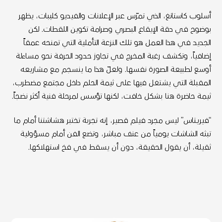
أسلوب كاستانغ، الذي تمرّس عبر الإعلانات والفيديو كليبات، يظهر
بوضوح في دقة الإيقاع البصري وصرامة تكوين اللقطات. لكن
الجديد في هذا العمل هو تلك النزعة التأملية التي تمنحه عمقاً
إضافياً، وتكشف رغبة المخرج في تجاوز حدود الحرفة نحو مساءلة
أوسع لطبيعة الصورة نفسها. ولعلّ هذا ما ينسجم مع مشاريعه
المقبلة التي يشتغل فيها على ثيمة الحلم داخل مجتمع مضطرب،
ثيمة حاضرة هنا بشكل خافت، لكنها تؤسس لمرحلة فنية أكثر نضجاً.
“فيريــتاس” ليس مجرد فيلم قصير، إنه تجربة تختبر هشاشتنا أمام ما
تبثه الشاشات يومياً من عنف مباشر، وتضع الفن أمام مسؤولية
ثقيلة، أن يقول الحقيقة، دون أن يسقط في فخ استهلاكها.