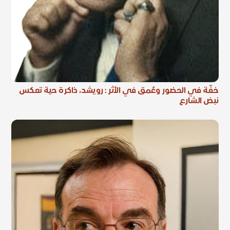
خفّة في الحضور وعُمق في الأثر : رويشد، ذاكرة حية تعكس
نبض الشارع