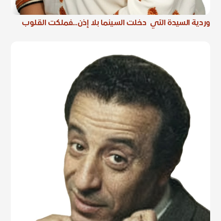
وردية السيدة التي دخلت السينما بلا إذن…فملكت القلوب