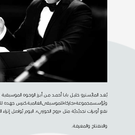
يُعــد المايُســترو خليــل بابــا أحمــد مــن أبــرز الوجــوه المو
ويُؤسـسمجموعـة«جـاركا»للموسـيقىالعالميـة.كنرس جهـده للبحـث ف
نقـع أوبـرات تجديُديُة مثل «روح الحـوزي». اليـوم يُواصـل إثـراء ا
والانفتـاح والمعرفـة.