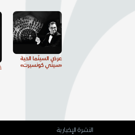
عرض السينّما الحية
«سينّي كونسيرت»
غ
النشرة الإخبارية