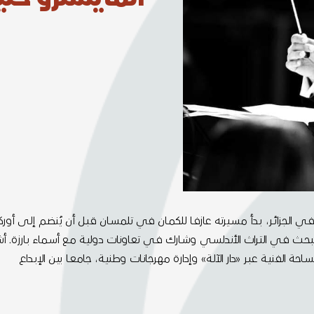
سـيقية فـي الجزائـر، بـدأ مسـيرته عازفـا للكمـان في تلمسـان قبـل أن يُنضـم إلـى 
ـي التـراث الأندلسـي وشـارك فـي تعاونات دوليـة مـع أسـماء بـارزة. أشـرف ع
لسـاحة الفنيـة عبـر «دار الآلـة» وإدارة مهرجانـات وطنيـة، جامعـا بيـن الإبـداع