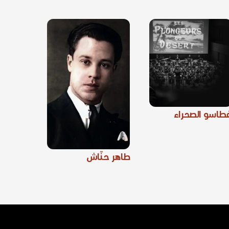
طاسو الصحراء
طاهر حنّاش