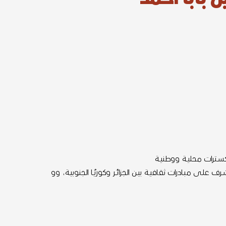
أوركسـترات محليـة ووطنيـة
لـى مبـادرات ثقافيـة بيـن الجزائـر وكوريُـا الجنوبيـة، وو