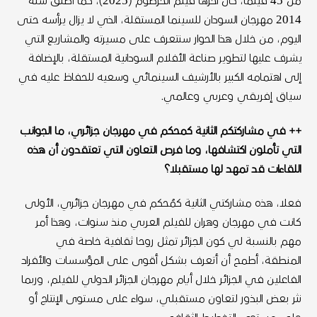
من 45 فيلما، كان آخرها فيلم الخرطوم (2025)، كما أطلق سنة
2014 مهرجان السودان للسينما المستقلة، الذي لا يزال يرأسه حتى
اليوم، من خلال هذا الحوار سنتعرف على مسيرته والمشاريع التي
يشرف عليها لتطوير صناعة الأفلام السودانية المستقلة، بالإضافة
إلى اهتمامه الكبير بالأرشيف السينمائي وسعيه للحفاظ عليه في
سياق إفريقي وعربي وعالمي.
++ في مشاركتكم الثانية كمحكم في مهرجان جزائري، ما الجوانب
التي تأملون اكتشافها، وما فرص التعاون التي تعتقدون أن هذه
اللقاءات قد تمهد لها مستقبلا؟
فعلا، هذه مشاركتي الثانية كمُحكم في مهرجان جزائري، الأولى
كانت في مهرجان وهران للفيلم العربي منذ سنوات، وهذا أمر
مهم بالنسبة لي كون الجزائر تمثل روحا ثقافية خاصة في
المنطقة، أطمح أن أتعرف بشكل أقوى على المؤسسات والأفراد
الفاعلين في الجزائر خلال أيام مهرجان الجزائر الدولي للفيلم، وربما
نثر بعض البذور لتعاون مستقبلي، سواء على مستوى الإنتاج أو