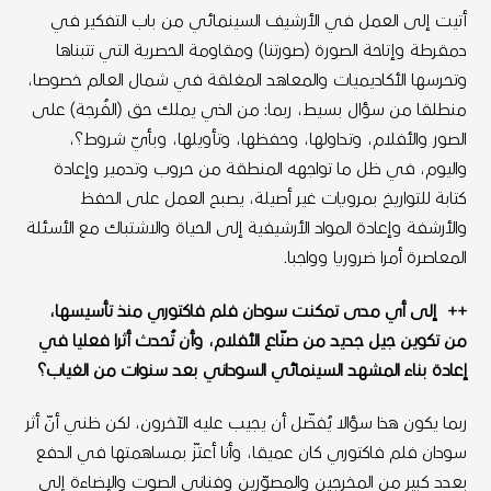
أتيت إلى العمل في الأرشيف السينمائي من باب التفكير في
دمقرطة وإتاحة الصورة (صورتنا) ومقاومة الحصرية التي تتبناها
وتحرسها الأكاديميات والمعاهد المغلقة في شمال العالم خصوصا،
منطلقا من سؤال بسيط، ربما: من الذي يملك حق (الفُرجة) على
الصور والأفلام، وتداولها، وحفظها، وتأويلها، وبأيّ شروط؟،
واليوم، في ظل ما تواجهه المنطقة من حروب وتدمير وإعادة
كتابة للتواريخ بمرويات غير أصيلة، يصبح العمل على الحفظ
والأرشفة وإعادة المواد الأرشيفية إلى الحياة والاشتباك مع الأسئلة
المعاصرة أمرا ضروريا وواجبا.
++ إلى أي مدى تمكنت سودان فلم فاكتوري منذ تأسيسها،
من تكوين جيل جديد من صنّاع الأفلام، وأن تُحدث أثرا فعليا في
إعادة بناء المشهد السينمائي السوداني بعد سنوات من الغياب؟
ربما يكون هذا سؤالا يُفضّل أن يجيب عليه الآخرون، لكن ظني أنّ أثر
سودان فلم فاكتوري كان عميقا، وأنا أعتزّ بمساهمتها في الدفع
بعدد كبير من المخرجين والمصوّرين وفناني الصوت والإضاءة إلى