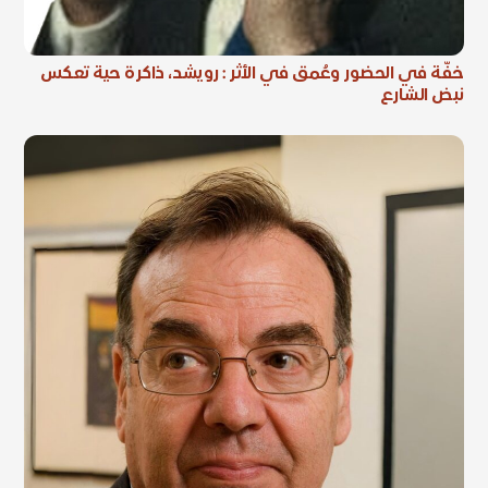
خفّة في الحضور وعُمق في الأثر : رويشد، ذاكرة حية تعكس
نبض الشارع