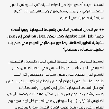
الساحة، حيث أصبحوا جزءا من الحراك السينمائي السوداني المثير
للإعجاب اليوم، بل تمتد مساهماتهن ومساهمتهم إلى أعمال
سينمائية متميزة في الإقليم.
++ مع تنامي الاهتمام العالمي بالسينما السودانية وبروز أسماء
مهمة داخل البلاد وخارجها، كيف يمكن تحويل هذا الزخم إلى فرص
حقيقية لتطوير الصناعة، وما دور سينمائيي المهجر في دعم بناء
مشهد سينمائي مستدام؟
السينما السودانية تفتقد عنصرها الأهم، الأرض والسياق الاجتماعي
الطبيعي، الحرب تلعب دورها السلبي في تهجير الفنانين، كسر
النسيج الذي صاغوه على مدى سنوات، ووجودهم الآن تحت
ظروف قاسية، في المهاجر أو حتى الوطن المنكوب بالحرب، على
أيّ حال السينما السودانية تحتاج إلى تمويل، والسينمائيات
والسينمائيون يحتاجون إلى فرص للتعلّم والاحتكاك وتكييف أمرهم
القانوني ليتحرّكوا بيُسر، السودانيون في المهجر كان لهم سهمهم
العالي، حتى قبل هذه الحرب الكبيرة الأخيرة، سوزانا ميرغني،