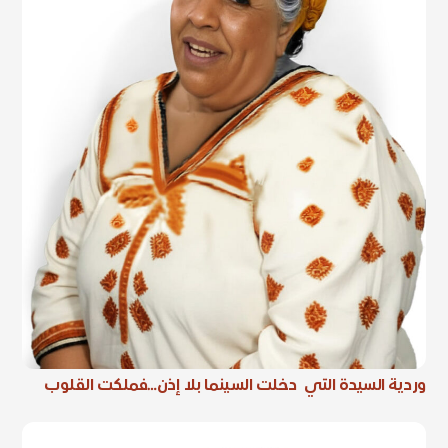
وردية السيدة التي دخلت السينما بلا إذن…فملكت القلوب