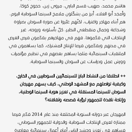
هاشم محمد، صهيب قسم الباري، مروى زين، حجوج كوكا،
وأمجد أبو العلاء، أبرز من يشكّلون ملامح السينما السودانية اليوم،
هم أبناء مهاجر واغتراب، لكنّهم عبّروا عن صورة السودان بضراوة
وشجاعة وجمال منقطعي النظير، كلّ بأسلوبه وروحه، غير
الإنتاجات التي قدّموها، فهم في مهاجرهم يقدّمون فرص العرض
في مدنهم ويقدّمون فرصا للإنتاج المشترك، كما يساهمون في
الملتقيات السينمائية مثلما يساهم بعضهم في تنظيم مؤتمرات
وورش عمل ودراسات عن السودان والسينما السودانية.
++ انطلاقا من النشاط البارز للسينمائيين السودانيين في الخارج،
وكيفية تواصلهم مع المشهد الوطني، كيف يسهم مهرجان
السودان للسينما المستقلة في تعزيز هوية السينما الوطنية،
وإتاحة نافذة للجمهور لرؤية قصصه وثقافته؟
المهرجان عبر دوراته السنوية المختلفة منذ عام 2014 قدّم فرصا
ممتازة لعرض الإنتاجات السودانية والدولية للجمهور السوداني،
فساهم في تعزيز وحشد الناس أمام أعمال سينمائية معاصرة