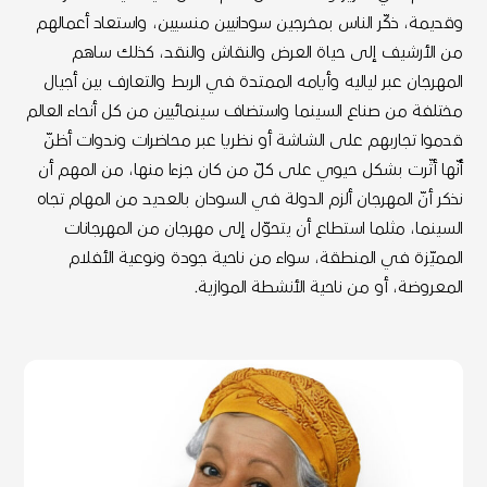
وقديمة، ذكّر الناس بمخرجين سودانيين منسيين، واستعاد أعمالهم
من الأرشيف إلى حياة العرض والنقاش والنقد، كذلك ساهم
المهرجان عبر لياليه وأيامه الممتدة في الربط والتعارف بين أجيال
مختلفة من صناع السينما واستضاف سينمائيين من كل أنحاء العالم
قدموا تجاربهم على الشاشة أو نظريا عبر محاضرات وندوات أظنّ
أنّها أثّرت بشكل حيوي على كلّ من كان جزءا منها، من المهم أن
نذكر أنّ المهرجان ألزم الدولة في السودان بالعديد من المهام تجاه
السينما، مثلما استطاع أن يتحوّل إلى مهرجان من المهرجانات
المميّزة في المنطقة، سواء من ناحية جودة ونوعية الأفلام
المعروضة، أو من ناحية الأنشطة الموازية.