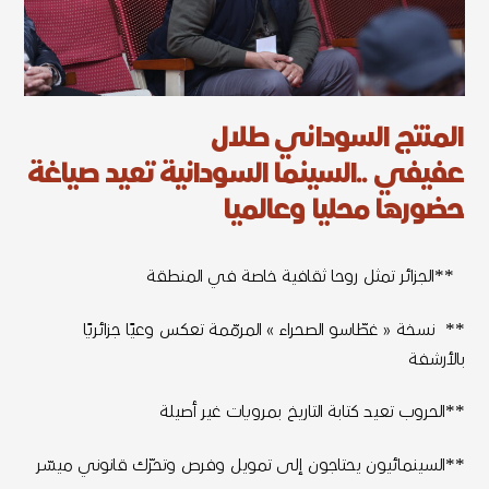
المنتج السوداني طلال
عفيفي ..السينما السودانية تعيد صياغة
حضورها محليا وعالميا
**الجزائر تمثل روحا ثقافية خاصة في المنطقة
** نسخة « غطّاسو الصحراء » المرمّمة تعكس وعيًا جزائريًا
بالأرشفة
**الحروب تعيد كتابة التاريخ بمرويات غير أصيلة
**السينمائيون يحتاجون إلى تمويل وفرص وتحرّك قانوني ميسّر