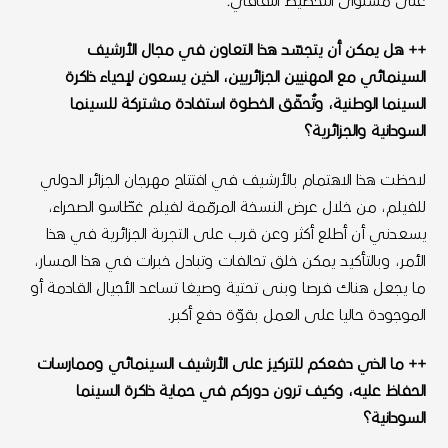
على مستوى التخطيط الثقافي.
++ هل يمكن أن يتجسّد هذا التعاون في مجال الأرشيف
السينمائي مع المهنيين الجزائريين، الذين يسعون لإحياء ذاكرة
السينما الوطنية، وتُحقّق الخطوة استفادة مشتركة للسينما
السودانية والجزائرية؟
لاحظت هذا الاهتمام بالأرشيف في افتتاح مهرجان الجزائر الدولي
للفيلم، من خلال عرض النسخة المرمّمة لفيلم غطّاسو الصحراء،
يسعدني أن أطلع أكثر وعن قرب على التجربة الجزائرية في هذا
الأمر، وبالتأكيد يمكن خلق تحالفات وتبادل خبرات في هذا المسار،
ما يجعل هناك فرصا وبنى تحتية وصيغا تساعد الأجيال القادمة أو
الموجودة حاليا على العمل بقوّة دفع أكبر.
++ ما الذي دفعكم للتركيز على الأرشيف السينمائي وممارسات
الحفاظ عليه، وكيف ترون دوركم في حماية ذاكرة السينما
السودانية؟