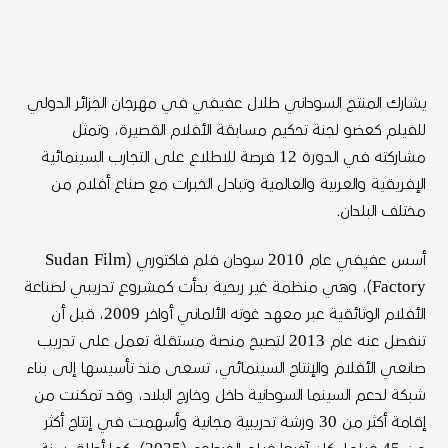
يشارك المنتج السوداني طلال عفيفي في مهرجان الجزائر الدولي
للفيلم كعضو لجنة تحكيم مسابقة الأفلام القصيرة، وتمثل
مشاركته في الدورة 12 فرصة للاطلاع على التجارب السينمائية
الإفريقية والعربية والعالمية وتبادل الخبرات مع صناع أفلام من
مختلف البلدان.
أسس عفيفي عام 2010 سودان فلم فاكتوري (Sudan Film
Factory)، وهي منظمة غير ربحية بدأت كمشروع تدريبي لصناعة
الأفلام الوثائقية عبر معهد غوته الألماني أواخر 2009، قبل أن
تنفصل عنه عام 2013 لتصبح منصة مستقلة تعمل على تدريب
صانعي الأفلام والإنتاج السينمائي، تسعى منذ تأسيسها إلى بناء
شبكة لدعم السينما السودانية داخل وخارج البلاد، وقد تمكنت من
إقامة أكثر من 30 ورشة تدريبية مجانية وأسهمت في إنتاج أكثر