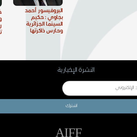
البروفيسور أحمد
خ
بجاوي : حكيم
و
السينما الجزائرية
ر
وحارس ذاكرتها
ت
النشرة الإخبارية
اشترك
AIFF