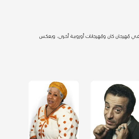
فـي مُهرجـان كان ومُهرجانـات أوروبيــة أخــرى، ويعكــس