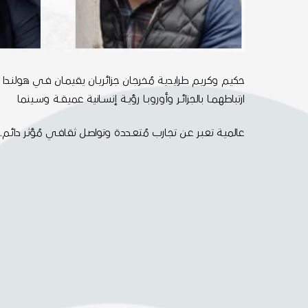
حكيـم وكريـم طرايديـة مُخرجـان جزائريـان يقيمـان فـي هولنـدا و
ارتباطهمــا بالجزائــر وأوروبــا رؤيــة إنســانية عميقــة وســينما
عالميـة تعبـر عـن تجـارب مُتعـددة وتواصـل ثقافـي مُؤثـر دائـم.