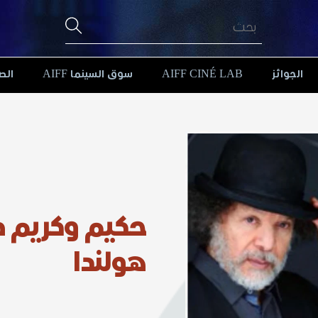
الجوائز
AIFF CINÉ LAB
سوق السينما AIFF
الص
حكيم وكريم طر
هولندا