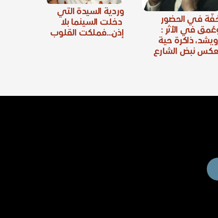
وردية السيدة التي
فّة في الحضور
دخلت السينما بلا
عُمق في الأثر :
إذن…فملكت القلوب
ويشد، ذاكرة حية
عكس نبض الشارع