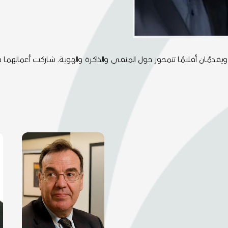
يقدمُـان أفلامُـا تتمحـور حـول المنفـى والذاكـرة والهويـة. شـاركت أعمالهمـا 