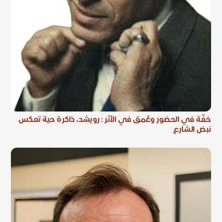
خفّة في الحضور وعُمق في الأثر : رويشد، ذاكرة حية تعكس
نبض الشارع