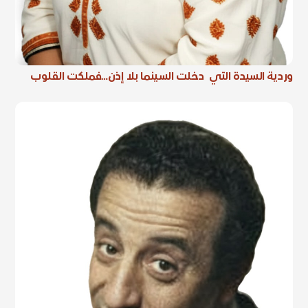
وردية السيدة التي دخلت السينما بلا إذن…فملكت القلوب