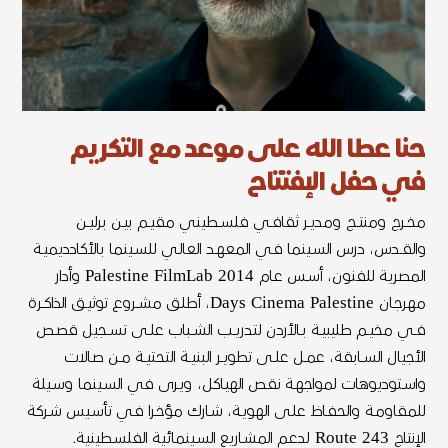
حنا عطا الله على موعد مع التكريم
في حفل الإفتتاح
مخــرج ومنتــج ومديــر ثقافــي فلســطيني مقيــم بيــن برليــن
والقــدس، درس السـينما فـي المعهـد العالـي للسـينما بالأكادديميـة
المصرية للفنون، أسـس عـام 2014 Palestine FilmLab وأدار
مهرجـان Days Cinema Palestine، أطلـق مشــروع توثيــق الذاكــرة
فــي مخيــم طليبيــة بــالأردن لتدريــب الشــباب علــى تســجيل قصــص
الأجيال الســابقة، عمــل علــى تطويــر البنيــة التحتيــة مــن صـالات
واسـتوديوهات لمواجهـة نقـص الهيـاكل، ويـرى في السـينما وسـيلة
للمقاومـة والحفـاظ علـى الهويـة، شـارك مؤخـرا فـي تأسـيس شـركة
الإنتاج 243 Route لدعـم المشـاريع السـينمائية الفلسـطينية.