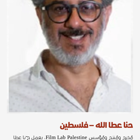
حنا عطا الله – فلسطين
مُخـرج ومُنتـج ومُؤسـس Film Lab Palestine، يعمـل ح ّنـا عطـا