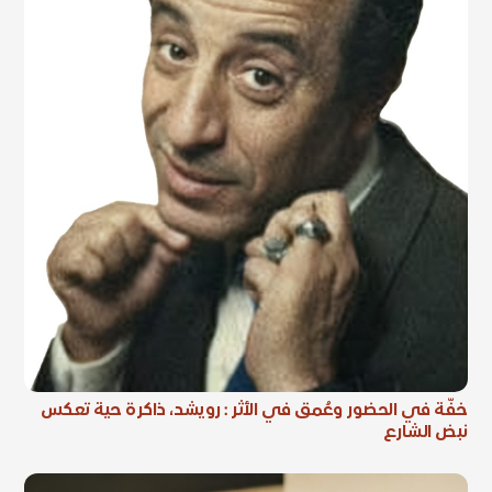
خفّة في الحضور وعُمق في الأثر : رويشد، ذاكرة حية تعكس
نبض الشارع