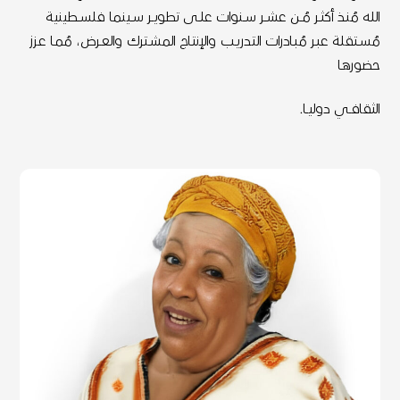
الله مُنـذ أكثــر مُــن عشــر ســنوات علــى تطويــر ســينما فلســطينية
مُســتقلة عبـر مُبـادرات التدريـب والإنتـاج المشـترك والعـرض، مُمـا عـزز
حضورهـا
الثقافــي دوليــا.