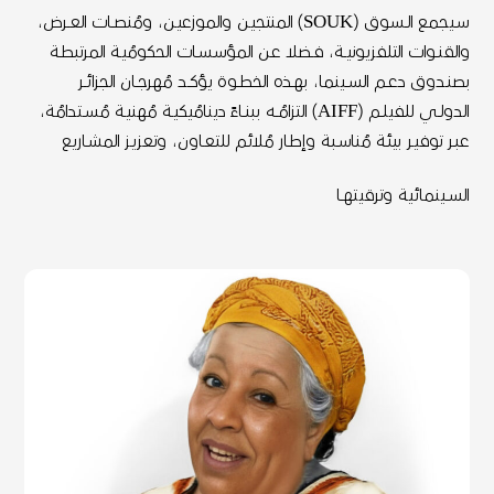
سـيجمع الــسوق (SOUK) المنتجيـن والموزعيـن، ومُنصــات العــرض،
والقنــوات التلفزيونيــة، فــضلا عـن المؤسسـات الحكومُيـة المرتبطـة
بصنـدوق دعــم الســينما، بهــذه الخطــوة يؤكــد مُهرجــان الجزائــر
الدولــي للفيلــم (AIFF) التزامُــه ببنــاءً دينامُيكيـة مُهنيـة مُسـتدامُة،
عبـر توفيـر بيئـة مُناسـبة وإطـار مُلائـم للتعـاون، وتعزيـز المشـاريع
الســينمائية وترقيتهــا