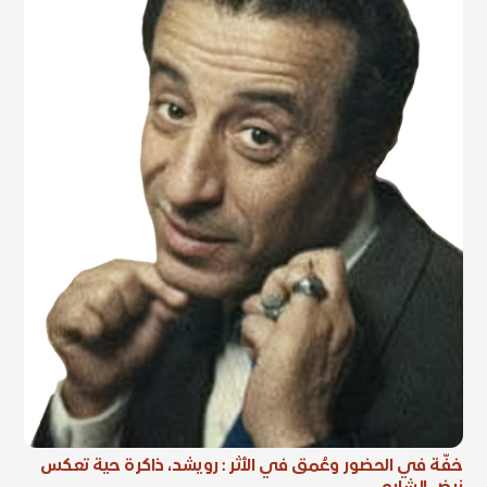
خفّة في الحضور وعُمق في الأثر : رويشد، ذاكرة حية تعكس