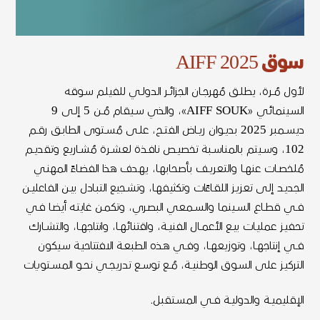
سوق AIFF 2025
لأول مُــرة، يطلــق مُهرجــان الجزائــر الدولــي للفيلـم سـوقه
السـينمائي «AIFF SOUK»، والـذي ســيقام مُــن 5 إلــى 9
ديســمبر 2025 بديــوان ريــاض الفتــح، علــى مُســتوى الطابــق رقــم
102، وســيتم بالمناســبة تخصيــص نافــذة لعشــرة مُشــاريع وتقديــم
مُلخصــات عنهــا والتعريــف بأصحابهـا، يهـدف هـذا الفضـاءً المهنـي
الجديـد إلـى تعزيـز اللقـاءًات وتكثيفهـا، وتشـجيع التبـادل بيــن الفاعليــن
فــي قطــاع الســينما والســمعي البصـري، وتكمـن غايتـه أيضـا فـي
تحفيـز عمليـات بيــع الأعمــال الفنيــة، واقتنائهــا، وانتاجهــا، والتشــارك
فــي إنتاجهــا، وتوزيعهــا، وفــي هــذه الطبعـة الافتتاحيـة سـيكون
التركيـز على السـوق الوطنيــة، مُــع توســع تدريجــي نحــو المســتويات
الإقليميــة والدوليــة فــي المســتقبل.