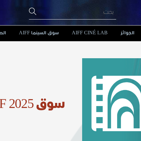
الجوائز
AIFF CINÉ LAB
سوق السينما AIFF
الص
سوق AIFF 2025