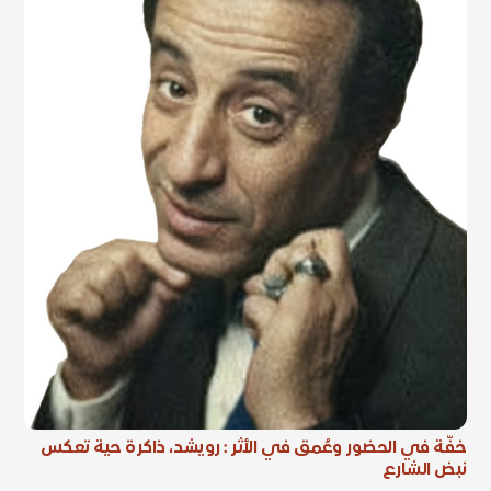
خفّة في الحضور وعُمق في الأثر : رويشد، ذاكرة حية تعكس
نبض الشارع