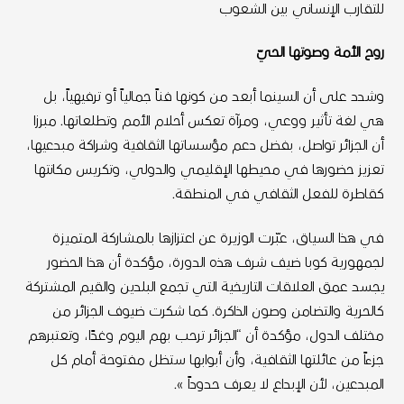
للتقارب الإنساني بين الشعوب
روح الأمة وصوتها الحيّ
وشدد على أن السينما أبعد من كونها فناً جمالياً أو ترفيهياً، بل
هي لغة تأثير ووعي، ومرآة تعكس أحلام الأمم وتطلعاتها. مبرزا
أن الجزائر تواصل، بفضل دعم مؤسساتها الثقافية وشراكة مبدعيها،
تعزيز حضورها في محيطها الإقليمي والدولي، وتكريس مكانتها
كقاطرة للفعل الثقافي في المنطقة.
في هذا السياق، عبّرت الوزيرة عن اعتزازها بالمشاركة المتميزة
لجمهورية كوبا ضيف شرف هذه الدورة، مؤكدة أن هذا الحضور
يجسد عمق العلاقات التاريخية التي تجمع البلدين والقيم المشتركة
كالحرية والتضامن وصون الذاكرة. كما شكرت ضيوف الجزائر من
مختلف الدول، مؤكدة أن “الجزائر ترحب بهم اليوم وغدًا، وتعتبرهم
جزءاً من عائلتها الثقافية، وأن أبوابها ستظل مفتوحة أمام كل
المبدعين، لأن الإبداع لا يعرف حدوداً ».