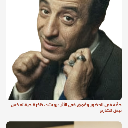
خفّة في الحضور وعُمق في الأثر : رويشد، ذاكرة حية تعكس
نبض الشارع