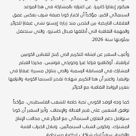
هيكتور إيغارزا كابريرا، عن اعتزازه بالمشاركة في هذا الموعد
السينمائي الكبير، مؤكداً أن اختيار كوبا ضيفة شرف يعكس عمق
العلاقات التاريخية بين البلدين منذ زيارة إرنستو تشي غيفارا للجزائر،
والمهمة الثقافية التي أطلقها فيدال كاسترو، والتي ستحتفل
بمئويتها سنة 2026.
وأعرب السفير عن امتنانه للتكريم الذي مُنح للفنانين الكوبيين
ليزاتفيلا، أوكتافيو فراغا غيرا وخورخي فونتيس، مخرجا الفيلم
المشارك في المسابقة الرسمية والذي يتناول مسيرة غيفارا في
بوليفيا. واعتبر أن هذا التكريم شهادة تقدير للسينما الكوبية والتزامها
بتعزيز الروابط الثقافية مع الجزائر.
كما وجه الوفد الكوبي تحية خاصة للشعب الفلسطيني، مؤكداً
توافق الشعبين على قيم العدالة والإنصاف. وأبرز السفير أن كوبا
ستواصل دعم التعاون السينمائي مع الجزائر في مجالات الإنتاج
المشترك، وتكوين الشباب السينمائيين، وتبادل الخبرات الفنية
والتقنية، سعياً لبناء شراكات إبداعية مستدامة.