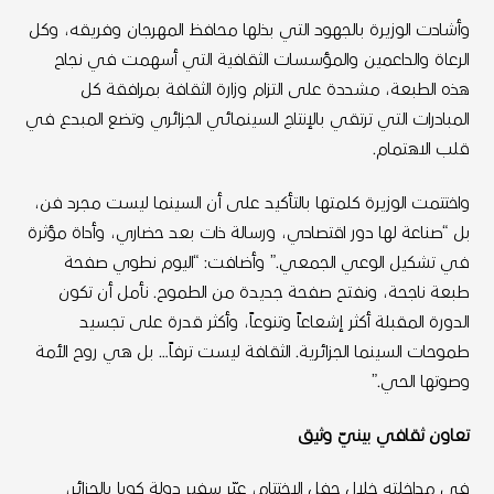
وأشادت الوزيرة بالجهود التي بذلها محافظ المهرجان وفريقه، وكل
الرعاة والداعمين والمؤسسات الثقافية التي أسهمت في نجاح
هذه الطبعة، مشددة على التزام وزارة الثقافة بمرافقة كل
المبادرات التي ترتقي بالإنتاج السينمائي الجزائري وتضع المبدع في
قلب الاهتمام.
واختتمت الوزيرة كلمتها بالتأكيد على أن السينما ليست مجرد فن،
بل “صناعة لها دور اقتصادي، ورسالة ذات بعد حضاري، وأداة مؤثرة
في تشكيل الوعي الجمعي.” وأضافت: “اليوم نطوي صفحة
طبعة ناجحة، ونفتح صفحة جديدة من الطموح. نأمل أن تكون
الدورة المقبلة أكثر إشعاعاً وتنوعاً، وأكثر قدرة على تجسيد
طموحات السينما الجزائرية. الثقافة ليست ترفاً… بل هي روح الأمة
وصوتها الحي.”
تعاون ثقافي بينيّ وثيق
في مداخلته خلال حفل الاختتام، عبّر سفير دولة كوبا بالجزائر،