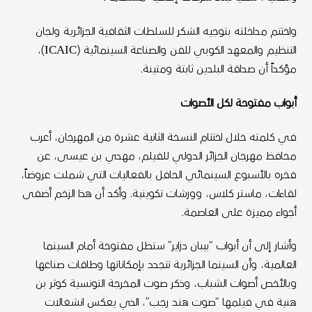
واختتم مداخلته بتوجيه الشكر للسلطات الثقافية الجزائرية ولجان
التنظيم والمعهد الكوبي للفن والصناعة السينمائية (ICAIC)،
مؤكداً أن صداقة البلدين ثابتة ومتينة.
أبواب مفتوحة لكل الأصوات
في كلمته خلال اختتام النسخة الثانية عشرة من المهرجان، أعرب
محافظ مهرجان الجزائر الدولي للفيلم، مهدي بن عيسى، عن
فخره بالأسبوع السينمائي الحافل بالفعاليات التي شملت عروضاً،
لقاءات، ماستر كلاس، وورشات تكوينية. وأكد أن هذا الزخم أضفى
أجواء مميزة على العاصمة.
وأشار إلى أن أبواب “بيبان دزاير” ستظل مفتوحة أمام السينما
العالمية، وأن السينما الجزائرية تتجدد بإمكاناتها وطاقات صناعها
وبالأخص أصوات الشباب، وذكر صوت المخرجة التونسية كوثر بن
هنية في فيلمها “صوت هند رجب”، الذي يعكس انشغالات