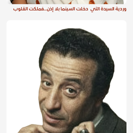
وردية السيدة التي دخلت السينما بلا إذن…فملكت القلوب