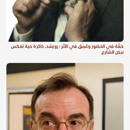
خفّة في الحضور وعُمق في الأثر : رويشد، ذاكرة حية تعكس
نبض الشارع