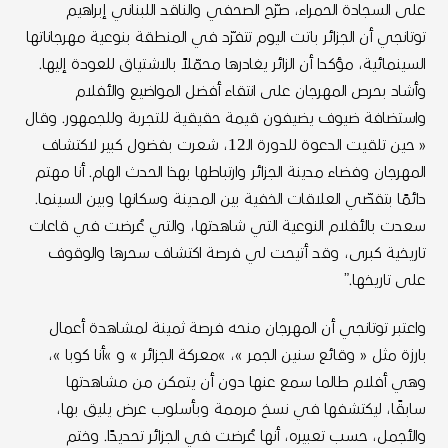
على السجادة الحمراء، صرّح الصحفي والناقد اللبناني إبراهيم
توتانجي أن الجزائر باتت اليوم تتفرّد في المنطقة بنوعية مهرجاناتها
السينمائية، مؤكدا أن الزائر يغادرها محمّلاً بالاشتياق للعودة إليها.
وأشاد بحرص المهرجان على انتقاء أفضل المواضيع والأفلام
واستضافة ضيوف يضيفون قيمة حقيقية للتجربة وللجمهور. وقال
« حين تلقيت الدعوة للدورة الـ12، شعرت بفضول كبير لاكتشاف
المهرجان وفضاء مدينة الجزائر وارتباطها بهذا الحدث الهام. أنا مهتم
دائمًا بتقصّي العلاقات الخفية بين المدينة وسكانها وبين السينما.
سعدت بالأفلام النوعية التي شاهدتها، والتي عُرضت في قاعات
تاريخية كبرى، وقد أتيحت لي فرصة اكتشاف سحرها والوقوف
على تاريخها.”
واعتبر توتانجي أن المهرجان منحه فرصة ثمينة لمشاهدة أعمال
بارزة مثل « وقائع سنين الجمر »، »معركة الجزائر » و »أنا كوبا »،
وهي أفلام طالما سمع عنها دون أن يتمكن من مشاهدتها
سابقًا، ليكتشفها في نسخ مرممة وبأسلوب عرض يليق بها،
والأجمل، حسب تعبيره، أنها عُرضت في الجزائر تحديدًا. وختم