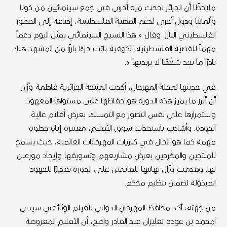
ملاحظًا أن الجزائر نجحت مرة أخرى في جمع سينمائيين من كوبا
وألمانيا ودول أخرى لدعم القضية الفلسطينية، إضافة إلى الحضور
الفلسطيني البارز. وقال « هذا النسيج السينمائي يمثل اليوم دعماً
مهماً للقضية الفلسطينية. الكوفية باتت جزءًا بارزًا من المشهد هنا؛
نادرًا ما تجد شخصًا لا يرتديها ».
في حديثها لمجلة المهرجان، أكدت المنتجة الجزائرية فاطمة وزّان
أن أبرز ما يميز هذه الدورة هو حفاظها على مستواها المعهود
واستمرارها على نفس التصور مع التمسك بعرض أفلام عالية
الجودة. وأشادت باستحداث سوق الأفلام، معتبرة إياه خطوة
مهمة كما هو الحال في كبريات المهرجانات العالمية، حيث يسمح
للمنتجين والمخرجين بعرض مشاريعهم وتسويقها وإيجاد موزعين
لها. وقدمت وزّان تهانيها للقائمين على الدورة تقديرًا للجهود
المبذولة لضمان تنظيم محكم.
من جهته، أكد محافظ المهرجان الدولي للفيلم الوثائقي سيدي
امحمد بن عودة بغليزان عبد القادر واضح، أن الأفلام المعروضة