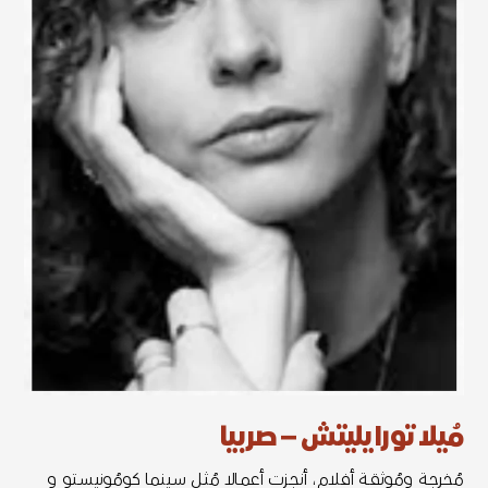
مُيلا تورايليتش – صربيا
مُخرجـة ومُوثقـة أفلام، أنجـزت أعمـالا مُثـل سـينما كومُونيسـتو و