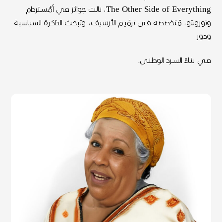
The Other Side of Everything، نالت جوائز في أمُسـتردام
وتورونتو، مُتخصصـة فـي ترمُيـم الأرشـيف، وتبحـث الذاكـرة السياسـية
ودور
فـي بنـاءً السـرد الوطنـي.