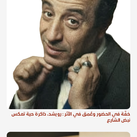
خفّة في الحضور وعُمق في الأثر : رويشد، ذاكرة حية تعكس
نبض الشارع