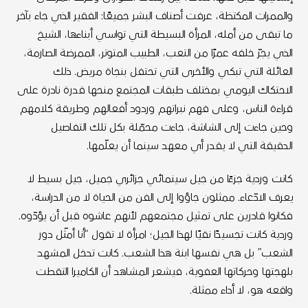
والممرات المكتظة، عرفت أصناف البشر جميعًا: الفقير الذي جاء بآخر
ما تبقى من أمله، المرأة البسيطة التي تواسي أبناءها، الشيخ
الذي يجرّ خلفه عمرًا من التعب، الطبيب المتوتر، الممرضة الصارمة،
العائلة التي تبكي والأخرى التي تحتفل بنجاة مريض. ذلك
الاحتكاك اليومي بمختلف طبقات المجتمع منحها قدرة نادرة على
قراءة الناس، وعلى فهم نبراتهم وردود أفعالهم وطريقة كلامهم
وحين جاءت إلى الشاشة، جاءت محمّلة بكل تلك التفاصيل
الدقيقة التي لا يقدر أي معهد سينما أن يعلّمها.
كانت وردية جزءًا من جيل سينمائي جزائري جميل، جيل بسيط لا
يعرف الادّعاء. ممثلون جاؤوا إلى الفن من الحياة لا من الدراسة،
فكانوا قادرين على تمثيل مجتمعهم لأنهم عاشوه قبل أن يؤدّوه.
وردية كانت تجسيدًا نقيًا لهذا الجيل؛ امرأة لا تقول “أنا أمثّل دور
الشعب” بل هي نفسها ابنة هذا الشعب. كانت تدخل المشهد
بلهجتها وحركاتها العفوية، فيشعر المشاهد أن الكاميرا التقطت
واقعه هو، لا أداء ممثلة.