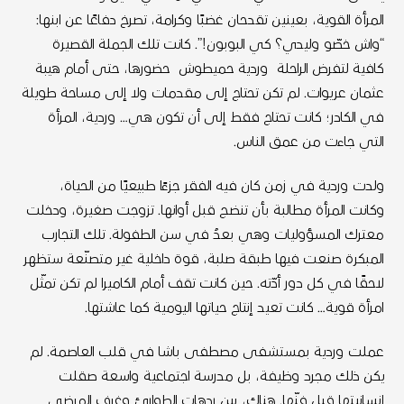
المرأة القوية، بعينين تقدحان غضبًا وكرامة، تصرخ دفاعًا عن ابنها:
“واش خصّو وليدي؟ كي البوبون!”. كانت تلك الجملة القصيرة
كافية لتفرض الراحلة وردية حميطوش حضورها، حتى أمام هيبة
عثمان عريوات. لم تكن تحتاج إلى مقدمات ولا إلى مساحة طويلة
في الكادر؛ كانت تحتاج فقط إلى أن تكون هي… وردية، المرأة
التي جاءت من عمق الناس.
ولدت وردية في زمن كان فيه الفقر جزءًا طبيعيًا من الحياة،
وكانت المرأة مطالبة بأن تنضج قبل أوانها. تزوجت صغيرة، ودخلت
معترك المسؤوليات وهي بعدُ في سن الطفولة. تلك التجارب
المبكرة صنعت فيها طبقة صلبة، قوة داخلية غير متصنّعة ستظهر
لاحقًا في كل دور أدّته. حين كانت تقف أمام الكاميرا لم تكن تمثّل
امرأة قوية… كانت تعيد إنتاج حياتها اليومية كما عاشتها.
عملت وردية بمستشفى مصطفى باشا في قلب العاصمة. لم
يكن ذلك مجرد وظيفة، بل مدرسة اجتماعية واسعة صقلت
إنسانيتها قبل فنّها. هناك، بين ردهات الطوارئ وغرف المرضى