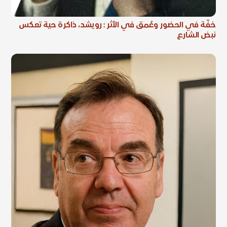
خفّة في الحضور وعُمق في الأثر : رويشد، ذاكرة حية تعكس
نبض الشارع