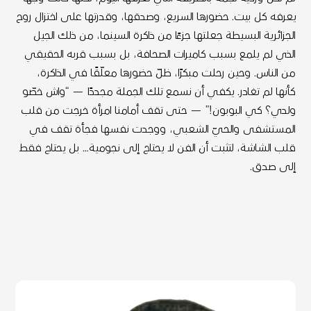
يعرفه كل بيت. حضورها السريع، وصدقها، وقدرتها على اختزال روح
الجزائرية البسيطة جعلتها جزءًا من ذاكرة السينما، من ذلك الجيل
الذي لم يلمع بسبب كاميرات الصحافة، بل بسبب قربه الحقيقي
من الناس. وحين رحلت مبكرًا، ظلّ حضورها معلّقًا في الذاكرة،
كأنها لم تغادر. يكفي أن نسمع تلك الجملة مجددًا — “واش خصّو
ولدي؟ كي البوبون!” — حتى تقف أمامنا امرأة خرجت من قلب
المستشفى والحيّ الشعبي، ووجدت نفسها فجأة تقف في
قلب الشاشة، لتثبت أن الفن لا يحتاج إلى نجومية… بل يحتاج فقط
إلى صدق.