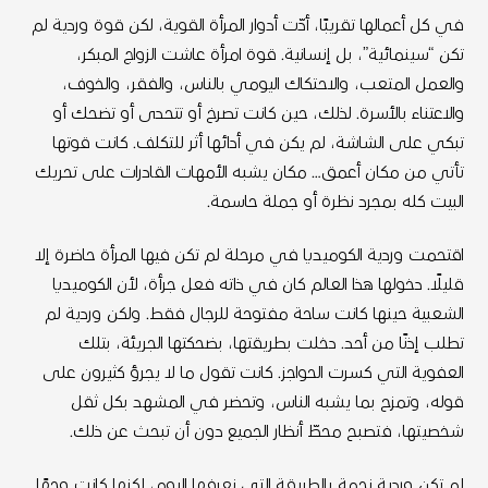
في كل أعمالها تقريبًا، أدّت أدوار المرأة القوية، لكن قوة وردية لم
تكن “سينمائية”، بل إنسانية. قوة امرأة عاشت الزواج المبكر،
والعمل المتعب، والاحتكاك اليومي بالناس، والفقر، والخوف،
والاعتناء بالأسرة. لذلك، حين كانت تصرخ أو تتحدى أو تضحك أو
تبكي على الشاشة، لم يكن في أدائها أثر للتكلف. كانت قوتها
تأتي من مكان أعمق… مكان يشبه الأمهات القادرات على تحريك
البيت كله بمجرد نظرة أو جملة حاسمة.
اقتحمت وردية الكوميديا في مرحلة لم تكن فيها المرأة حاضرة إلا
قليلًا. دخولها هذا العالم كان في ذاته فعل جرأة، لأن الكوميديا
الشعبية حينها كانت ساحة مفتوحة للرجال فقط. ولكن وردية لم
تطلب إذنًا من أحد. دخلت بطريقتها، بضحكتها الجريئة، بتلك
العفوية التي كسرت الحواجز. كانت تقول ما لا يجرؤ كثيرون على
قوله، وتمزح بما يشبه الناس، وتحضر في المشهد بكل ثقل
شخصيتها، فتصبح محطّ أنظار الجميع دون أن تبحث عن ذلك.
لم تكن وردية نجمة بالطريقة التي نعرفها اليوم، لكنها كانت وجهًا