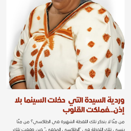
وردية السيدة التي دخلت السينما بلا
إذن…فملكت القلوب
من منّا لا يتذكر تلك اللقطة الشهيرة في الطاكسي؟ من منّا
ينسى تلك اللحظة في “الطاكسي المخفي” حين وقفت تلك