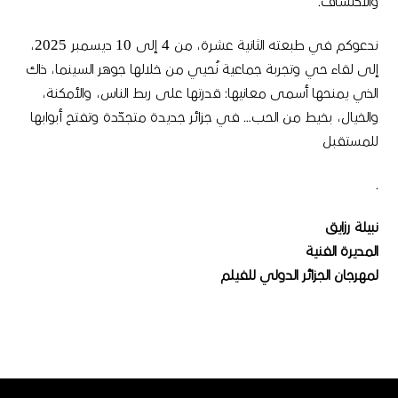
والاكتشاف
.
ندعوكم في طبعته الثانية عشرة، من
4
إلى
10
ديسمبر
2025
،
إلى لقاء حي وتجربة جماعية نُحيي من خلالها جوهر السينما، ذاك
الذي يمنحها أسمى معانيها
:
قدرتها على ربط الناس، والأمكنة،
والخيال، بخيط من الحب
…
في جزائر جديدة متجدّدة وتفتح أبوابها
للمستقبل
.
نبيلة رزايق
المديرة الفنية
لمهرجان الجزائر الدولي للفيلم