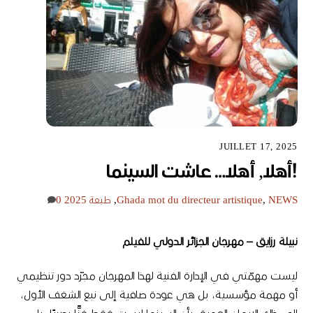
JUILLET 17, 2025
!أهلا, أهلا… عاشت السينما
NEWS
,
mot du directeur artistique
Ghada
,
طبعة 2025
0
نبيلة
رزايق
–
مهرجان
الجزائر
الدولي
للفيلم
ليست مهمّتي في الإدارة الفنية لهذا المهرجان مجرّد دور تنظيمي
أو مهمة مؤسسية، بل هي عودة صافية إلى نبع الشغف الأول،