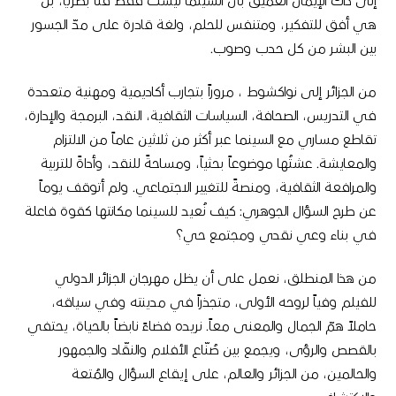
إلى ذاك الإيمان العميق بأن السينما ليست فقط فنًّا بصريًا، بل
هي أفق للتفكير، ومتنفس للحلم، ولغة قادرة على مدّ الجسور
بين البشر من كل حدب وصوب
.
من الجزائر إلى نواكشوط
، مروراً بتجارب أكاديمية ومهنية متعددة
في التدريس، الصحافة، السياسات الثقافية، النقد، البرمجة والإدارة،
تقاطع مساري مع السينما عبر أكثر من ثلاثين عاماً من الالتزام
والمعايشة
.
عشتُها موضوعاً بحثياً، ومساحةً للنقد، وأداةً للتربية
والمرافعة الثقافية، ومنصةً للتغيير الاجتماعي
.
ولم أتوقف يوماً
عن طرح السؤال الجوهري
:
كيف نُعيد للسينما مكانتها كقوة فاعلة
في بناء وعي نقدي ومجتمع حي؟
من هذا المنطلق، نعمل على أن يظل مهرجان الجزائر الدولي
للفيلم وفياً لروحه الأولى، متجذراً في مدينته وفي سياقه،
حاملاً همّ الجمال والمعنى معاً
.
نريده فضاءً نابضاً بالحياة، يحتفي
بالقصص والرؤى، ويجمع بين صُنّاع الأفلام والنقّاد والجمهور
والحالمين، من الجزائر والعالم، على إيقاع السؤال والمُتعة