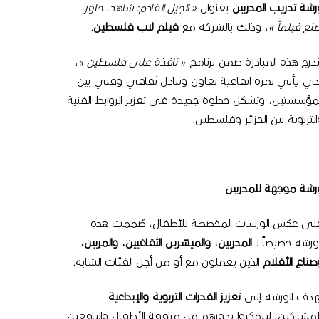
رشة تدريب المدربين
بعنوان
« الجيل القادم: شاهد، حاور،
صنع فيلماً »
، وذلك بالشراكة مع
فيلم لاب فلسطين
.
ندرج هذه المبادرة ضمن برنامج «
نافذة على فلسطين »
،
لذي يأتي ثمرة اتفاقية تعاون وتبادل ثقافي وفني بين
لمؤسستين، وتشكل خطوة جديدة في تعزيز الروابط الفنية
التربوية بين الجزائر وفلسطين.
رشة موجهة للمدربين
لى عكس الورشات المخصصة للأطفال، صُممت هذه
لورشة خصيصاً لـ
المدربين، والميسّرين الثقافيين، والمربين،
صناع الأفلام
الذين يعملون مع أو من أجل الفئات الشابة.
هدف الورشة إلى
تعزيز القدرات التربوية والإبداعية
لمشاركين، ليتمكنوا بدورهم من مرافقة الأطفال واليافعين