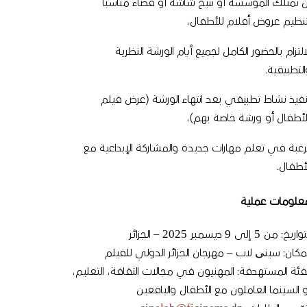
ن تمتلك المؤسسة أو تتيح شاشة أو فضاء مناسباً
تنظيم عروض أفلام للأطفال،
التزام بالحضور الكامل لجميع أيام الورشة النظرية
التطبيقية.
نفيذ نشاط تطبيقي بعد انتهاء الورشة (عرض فيلم
لأطفال أو ورشة خاصة بهم)،
لرغبة في تعلم مهارات جديدة والمشاركة الإبداعية مع
لأطفال.
علومات عملية
اريخ: من 5 إلى 9 ديسمبر 2025 – الجزائر
لمكان: سينی لاب – مهرجان الجزائر الدولي للفيلم
لفئة المستهدفة: المهنيون في مجالات الثقافة، التعليم،
و السينما العاملون مع الأطفال واليافعين