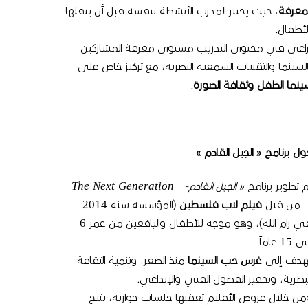
لمعرفة
، حيث يختبر المدرب الأنشطة بنفسه قبل أن ينقلها
لأطفال.
ُراعى في محتوى التدريب مستوى معرفة المشاركين
السينما والتقنيات السمعية البصرية، مع تركيز خاص على
ينما الطفل وثقافة الصورة
.
ول برنامج « الجيل القادم »
م تطوير برنامج
« الجيل القادم-
The Next Generation
من قبل
فيلم لاب فلسطين
(المؤسسة سنة 2014
في رام الله)، وهو موجه للأطفال واليافعين من عمر 6
 15 عاماً.
هدف إلى
غرس حب السينما
منذ الصغر، وتنمية الثقافة
لبصرية، وتحفيز الفضول الفني والإبداعي.
من خلال عروض الأفلام تعقبها جلسات حوارية، يتيح