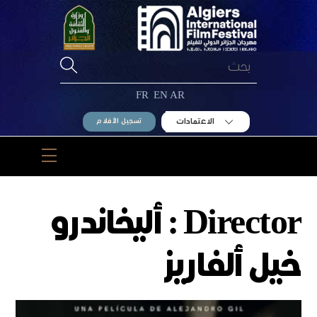
Ski
t
conten
FR
EN
AR
الاعتمادات
تسجيل الأفلام
Menu
Director :
أليخاندرو
خيل ألفاريز