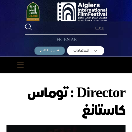
Ski
t
conten
FR
EN
AR
الاعتمادات
تسجيل الأفلام
Menu
Director :
توماس
كاستانغ