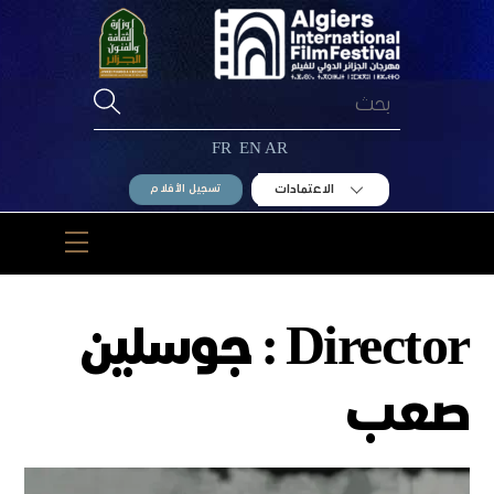
Ski
t
conten
FR
EN
AR
الاعتمادات
تسجيل الأفلام
Menu
Director :
جوسلين
صعب