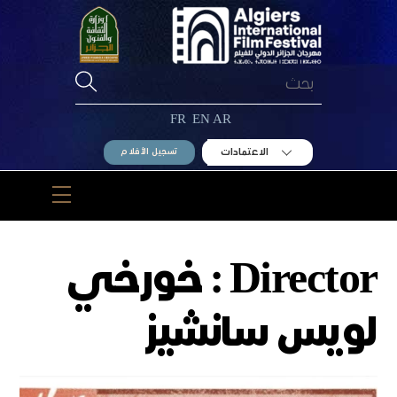
Ski
t
conten
FR
EN
AR
الاعتمادات
تسجيل الأفلام
Menu
Director :
خورخي
لويس سانشيز