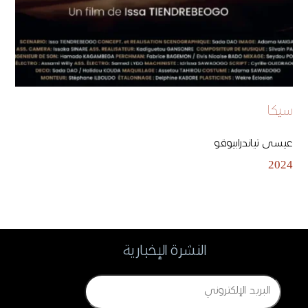
سيكا
عيسى تياندرابيوقو
2024
النشرة الإخبارية
Email