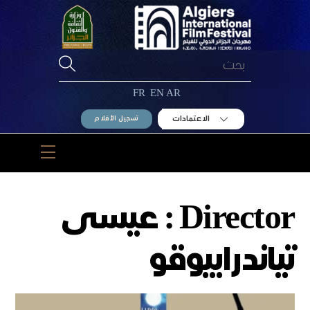
Ski
t
conten
FR
EN
AR
الاعتمادات
تسجيل الأفلام
Menu
Director :
عيسى
تياندرابيوقو