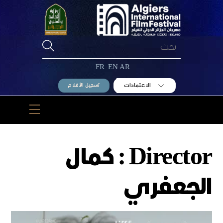
Ski
t
conten
FR
EN
AR
الاعتمادات
تسجيل الأفلام
Menu
Director :
كمال
الجعفري