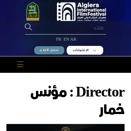
Ski
t
conten
FR
EN
AR
الاعتمادات
تسجيل الأفلام
Menu
Director :
مؤنس
خمار