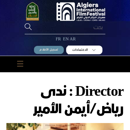
Ski
t
conten
FR
EN
AR
الاعتمادات
تسجيل الأفلام
Menu
Director :
ندى
رياض/أيمن الأمير