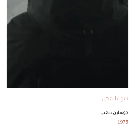
جبهة الرفض
جوسلين صعب
1975