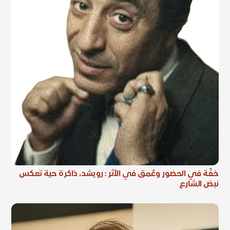
خفّة في الحضور وعُمق في الأثر : رويشد، ذاكرة حية تعكس
نبض الشارع