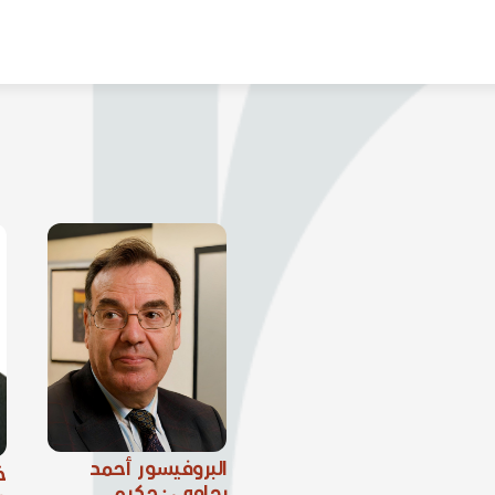
البروفيسور أحمد
خ