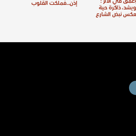
وعُمق في الأثر 
إذن…فملكت القلوب
ويشد، ذاكرة حية
عكس نبض الشارع