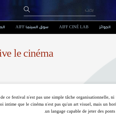
الص
سوق السينما AIFF
AIFF CINÉ LAB
الجوائز
ve le cinéma !
 de ce festival n’est pas une simple tâche organisationnelle, ni 
foi intime que le cinéma n’est pas qu’un art visuel, mais un hor
un langage capable de jeter des ponts e