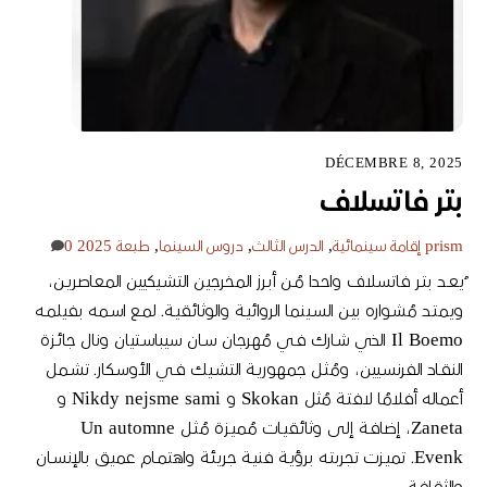
DÉCEMBRE 8, 2025
بتـر فاتسلاف
prism
إقامة سينمائية
,
الدرس الثالث
,
دروس السينما
,
طبعة 2025
0
ُيعـد بتـر فاتسلاف واحدا مُـن أبـرز المخرجين التشـيكيين المعاصريـن،
ويمتـد مُشـواره بيـن السـينما الروائيـة والوثائقيـة. لمـع اسـمه بفيلمـه
Il Boemo الذي شـارك فـي مُهرجان سـان سيباسـتيان ونال جائـزة
النقـاد الفرنسـيين، ومُثـل جمهوريـة التشـيك فـي الأوسـكار. تشـمل
أعماله أفلامُا لافتـة مُثل Skokan و Nikdy nejsme sami و
Zaneta، إضافـة إلى وثائقيـات مُميـزة مُثـل Un automne
Evenk. تميـزت تجربتـه برؤيـة فنيـة جريئـة واهتمـام عميق بالإنسـان