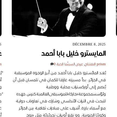
5
DÉCEMBRE 8, 2025
المايسترو خليل بابا أحمد
غ
prism
الافتتاح
,
عرض السينّما الحية
0
m
يُعــد المايُســترو خليــل بابــا أحمــد مــن أبــرز الوجــوه الموسـيقية
فـي الجزائـر، بـدأ مسـيرته عازفـا للكمـان في تلمسـان قبـل أن
أ
يُنضـم إلـى أوركسـترات محليـة ووطنيـة
و
ويُؤسـسمجموعـة«جـاركا»للموسـيقىالعالميـة.كنرس جهـده
ُ
للبحـث فـي التـراث الأندلسـي وشـارك فـي تعاونات دوليـة
جز
مـع أسـماء بـارزة. أشـرف علـى مبـادرات ثقافيـة بيـن الجزائـر
غط
وكوريُـا الجنوبيـة، وو نقـع أوبـرات تجديُديُة مثل «روح
أ