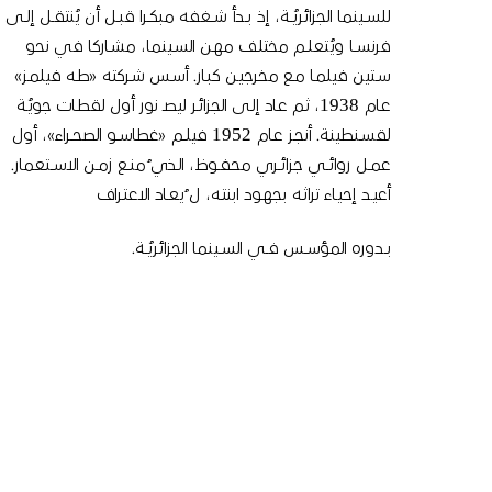
للســينما الجزائريُــة، إذ بــدأ شــغفه مبكــرا قبــل أن يُنتقــل إلــى
فرنســا ويُتعلــم مختلـف مهـن السـينما، مشـاركا في نحو
سـتين فيلمـا مـع مخرجيـن كبـار. أسـس شـركته «طـه فيلمـز»
عـام 1938، ثـم عـاد إلـى الجزائـر ليصـ نور أول لقطـات جويُـة
لقسـنطينة. أنجـز عـام 1952 فيلــم «غطاســو الصحــراء»، أول
عمــل روائــي جزائــري محفــوظ، الــذي ُمنــع زمــن الاســتعمار.
أعيـد إحيـاء تراثـه بجهـود ابنتـه، ل ُيعـاد الاعتـراف
بــدوره المؤســس فــي الســينما الجزائريُــة.