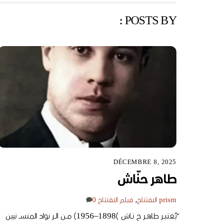
POSTS BY :
DÉCEMBRE 8, 2025
طاهر حنّاش
prism
الافتتاح
,
فيلم الافتتاح
0
ُيُعتبــر طاهــر ح نــاش )1898–1956) مــن الــر نواد المنســ نيين