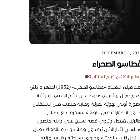
DÉCEMBRE 8, 202
طاسو الصحراء
pris
الافتتاح
,
فيلم الافتتاح
0
ُيُعــد فيلــم الافتتــاح «غطاســو الصحــراء» (1952) لطاهــر ح نــاش
قــدم عمــل روائــي محفــوظ فــي تاريُــخ الســينما الجزائريُـة،
صـورة أولـى لهويُـة بصريُـة وطنيـة صيغـت قبـل الاسـتقلال.
صـ نور بلا حـوارات فـي طولقـة ببسـكرة، مـع ممثليـن
ائريُيـن فقـط، ويُـروي قصـة الشـيخ علـي وابنــه منصــور،
اســي الآبــار الذيُــن يُنقــذون واحــة مهــددة بالجفــاف قبــل
ن تحــل الآلات الحديُثــة محلهــم. بســاطته وقــوة رمزيُتــه