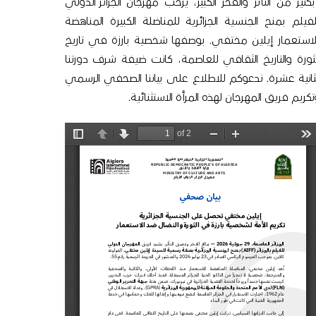
بكثير
من
التأثر
والفخر
الكبير،
يرحب
مهرجان
الجزائر
الدولي
لفيلم
بمنح
الجنسية
الجزائرية
للمناضلة
الكبيرة
المناهضة
لاستعمار
إيلين
مختفي
.
بوصفها
شخصية
بارزة
في
تاريخ
ثورة
والتاريخ
الثقافي
للعاصمة،
كانت
ضيفة
شرف
دورتنا
ثانية
عشرة
.
ندعوكم
للاطلاع
على
بياننا
الصحفي
الرسمي
تكريم
فريق
المهرجان
لهذه
المرأة
الاستثنائية
.