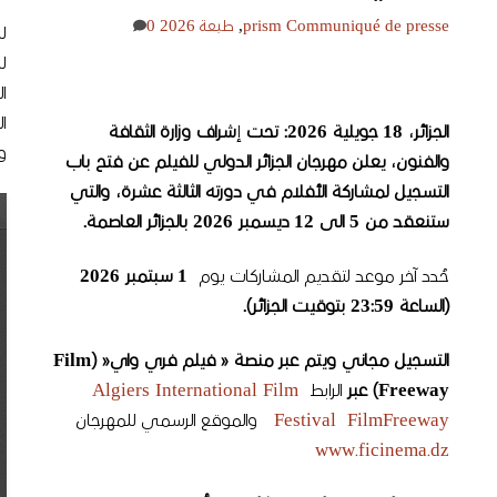
Communiqué de presse
prism
,
طبعة 2026
0
ل
ل
ال
ال
الجزائر، 18 جويلية 2026
:
تحت
إ
شراف
وزارة الثقافة
و
والفنون، يعلن مهرجان الجزائر الدولي للفيلم عن فتح باب
التسجيل لمشاركة الأفلام في دورته الثالثة عشرة، والتي
ستنعقد من 5 الى 12 ديسمبر 2026 بالجزائر العاصمة
.
حُدد آخر موعد لتقديم المشاركات يوم
1
سبتمبر 2026
(الساعة 23:59 بتوقيت الجزائر).
التسجيل مجاني ويتم عبر منصة « فيلم فري واي
« (Film
Freeway)
عبر
الرابط
Algiers International Film
Festival FilmFreeway
والموقع الرسمي للمهرجان
www.ficinema.dz