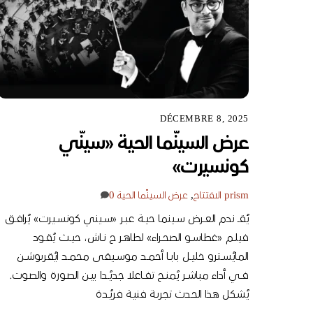
DÉCEMBRE 8, 2025
عرض السينّما الحية «سينّي
كونسيرت»
prism
الافتتاح
,
عرض السينّما الحية
0
يُقــ ندم العــرض ســينما حيــة عبــر «ســيني كونســيرت» يُرافــق
فيلــم «غطاســو الصحــراء» لطاهــر ح نــاش، حيــث يُقــود
المايُســترو خليــل بابــا أحمــد موســيقى محمــد ايُقربوشــن
فــي أداء مباشــر يُمنــح تفــاعلا جديُــدا بيــن الصـورة والصـوت.
يُشـكل هـذا الحـدث تجربـة فنيـة فريُـدة