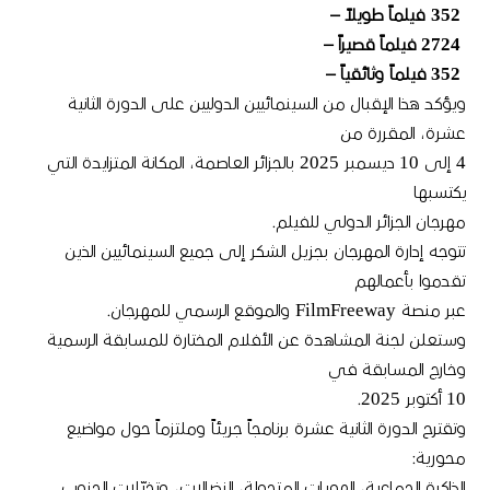
352 فيلماً طويلاً –
2724 فيلماً قصيراً –
352 فيلماً وثائقياً –
ويؤكد هذا الإقبال من السينمائيين الدوليين على الدورة الثانية
عشرة، المقررة من
4 إلى 10 ديسمبر 2025 بالجزائر العاصمة، المكانة المتزايدة التي
يكتسبها
مهرجان الجزائر الدولي للفيلم.
تتوجه إدارة المهرجان بجزيل الشكر إلى جميع السينمائيين الذين
تقدموا بأعمالهم
عبر منصة FilmFreeway والموقع الرسمي للمهرجان.
وستعلن لجنة المشاهدة عن الأفلام المختارة للمسابقة الرسمية
وخارج المسابقة في
10 أكتوبر 2025.
وتقترح الدورة الثانية عشرة برنامجاً جريئاً وملتزماً حول مواضيع
محورية:
الذاكرة الجماعية، الهويات المتحولة، النضالات، وتخيّلات الجنوب