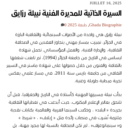
JUILLET 16, 2025
السيرة الذاتية للمديرة الفنية نبيلة رزايق
Biographie
Ghada
,
طبعة 2025
0
نبيلة رزايق هي واحدة من الأصوات السينمائية والثقافية البارزة
في الجزائر، تميزت بمسار مهني يتجاوز العقدين في الصحافة
الثقافية، والإدارة الفنية، والعمل المؤسساتي
.
تحمل شهادة
ليسانس في التاريخ من جامعة الجزائر
(1994)
، ثم تابعت شغفها
بالثقافة والفنون من خلال حصولها على شهادة ماستر في التسيير
الثقافي من جامعة باريس سنة
2011
، في مسار علمي يعكس
تجربة ميدانية طويلة وغنية
.
بدأت نبيلة مسيرتها المهنية كأستاذة في التاريخ والجغرافيا، قبل أن
تلتحق بعالم الإعلام المكتوب، حيث أبدعت في تغطياتها الثقافية
بجريدة
«
البلاد
«
، وخصّت السينما العربية والعالمية بكتابات نقدية
ملتزمة نُشرت في منصات رائدة مثل
«
إيلاف
«
،
«
شريط
»
و
«
سينماتوغراف
« .
لم تكن الصحافة بالنسبة لها مجرد مهنة، بل