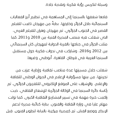
وسيلة لتكريس رؤية فكرية ونقدية جادة
.
قادها شغفها بالسينما إلى المساهمة في تنظيم أبرز الفعاليات
السينمائية داخل الجزائر وخارجها، بدايةً من مهرجان تاغيت للفيلم
القصير في الجنوب الجزائري، ثم مهرجان وهران للفيلم العربي،
الذي شغلت فيه منصب المديرة الفنية بين
2010
و
2011.
كما
مثلت الجزائر في جناحها بالقرية الدولية لمهرجان كان السينمائي
بين
2012
و
2016
، وشاركت في ندوات فكرية حول مستقبل
السينما العربية في قرطاج، القاهرة، أبوظبي وغيرها
.
شغلت خلال مسيرتها عدة مناصب ثقافية وإدارية عززت من
تجربتها، من بينها مسؤولية الإعلام في الديوان الوطني للثقافة
والإعلام، والإشراف على الموقع الإلكتروني للتلفزيون الجزائري، ثم
رئاسة دائرة السينما في الوكالة الجزائرية للإشعاع الثقافي، حيث
راكمت خبرة مهمة في تسيير المشاريع الثقافية الكبرى
.
كما تولت
مهام عليا في وزارة الثقافة والفنون، بداية كنائبة مديرة لدعم
الإبداع ووضع الفنان، ثم كمديرة مركزية بالنيابة لتطوير الفنون، قبل