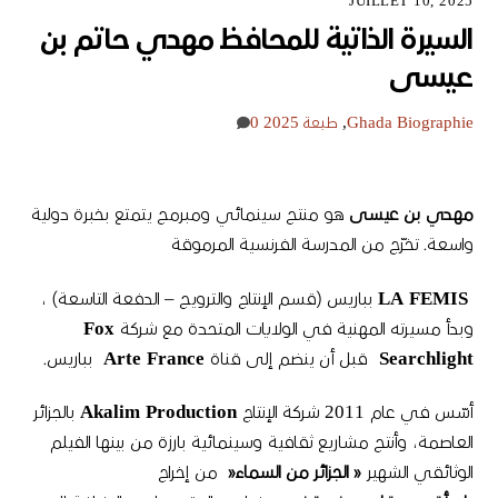
JUILLET 10, 2025
السيرة الذاتية للمحافظ مهدي حاتم بن
عيسى
Biographie
Ghada
,
طبعة 2025
0
مهدي
بن
عيسى
هو منتج سينمائي ومبرمج يتمتع بخبرة دولية
واسعة
.
تخرّج من المدرسة الفرنسية المرموقة
LA FEMIS
بباريس
(
قسم الإنتاج والترويج
–
الدفعة التاسعة
)
،
وبدأ مسيرته المهنية في الولايات المتحدة مع شركة
Fox
Searchlight
قبل أن ينضم إلى قناة
Arte France
بباريس
.
أسّس في عام
2011
شركة الإنتاج
Akalim Production
بالجزائر
العاصمة، وأنتج مشاريع ثقافية وسينمائية بارزة من بينها الفيلم
الوثائقي الشهير
«
الجزائر
من
السماء
«
من إخراج