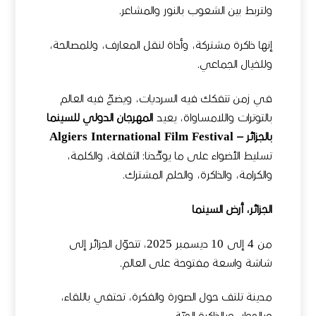
ولتربط بين الشعوب بالنور والمشاعر.
إنها ذاكرة مشتركة، وأداة لنقل المعارف، وللمصالحة،
وللخيال الجماعي.
في زمن تتفكك فيه السرديات، ويضجّ فيه العالم
بالتوترات واللامساواة، يعيد
المهرجان الدولي للسينما
بالجزائر – Algiers International Film Festival
تسليط الأضواء على ما يوحِّدنا: الثقافة، والكلمة،
والكرامة، والذاكرة، والحلم المشترك.
الجزائر، أرض السينما
من 4 إلى 10 ديسمبر 2025، تتحوّل الجزائر إلى
شاشة واسعة مفتوحة على العالم.
مدينة تلتف حول الصورة والفكرة، تحتفي باللقاء،