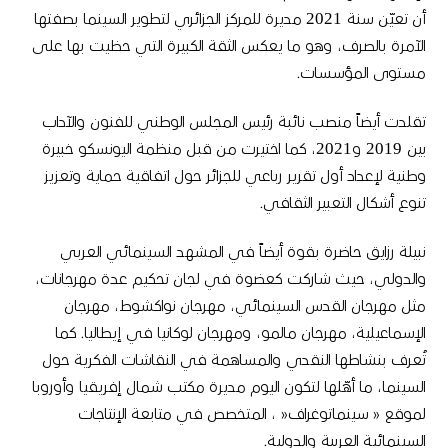
أن تعيّن سنة
2021
مديرة للمركز الجزائري لتطوير السينما بصفتها
الآمرة بالصرف، وهو ما يعكس الثقة الكبيرة التي حظيت بها على
مستوى المؤسسات
.
تقلدت أيضاً منصب نائبة رئيس المجلس الوطني للفنون والآداب
بين
2019
و
2021
، كما اختيرت من قبل منظمة اليونسكو خبيرة
وطنية لإعداد أول تقرير رباعي للجزائر حول اتفاقية حماية وتعزيز
تنوع أشكال التعبير الثقافي
.
نبيلة رزايق حاضرة بقوة أيضاً في المشهد السينمائي العربي
والدولي، حيث شاركت كعضوة في لجان تحكيم عدة مهرجانات،
مثل مهرجان القدس السينمائي، مهرجان نواكشوط، مهرجان
الإسماعيلية، مهرجان مالمو، ومهرجان لوكانيا في إيطاليا
.
كما
تُعرف بنشاطها النقدي والمساهمة في النقاشات الفكرية حول
السينما، ما أهّلها لتكون اليوم مديرة مكتب شمال إفريقيا وأوروبا
لموقع
«
سينماتوغراف
«
، المتخصص في متابعة الإنتاجات
السينمائية العربية والدولية
.