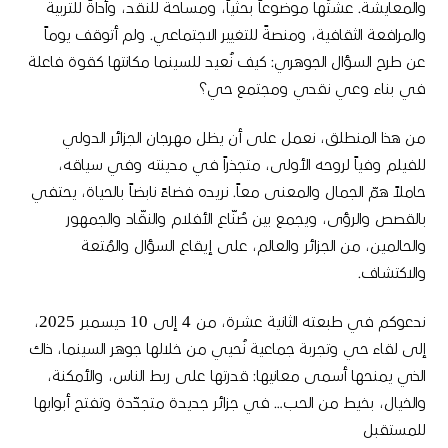
والمعايشة
.
عشتُها موضوعاً بحثياً، ومساحةً للنقد، وأداةً للتربية
والمرافعة الثقافية، ومنصةً للتغيير الاجتماعي
.
ولم أتوقف يوماً
عن طرح السؤال الجوهري
:
كيف نُعيد للسينما مكانتها كقوة فاعلة
في بناء وعي نقدي ومجتمع حي؟
من هذا المنطلق، نعمل على أن يظل مهرجان الجزائر الدولي
للفيلم وفياً لروحه الأولى، متجذراً في مدينته وفي سياقه،
حاملاً همّ الجمال والمعنى معاً
.
نريده فضاءً نابضاً بالحياة، يحتفي
بالقصص والرؤى، ويجمع بين صُنّاع الأفلام والنقّاد والجمهور
والحالمين، من الجزائر والعالم، على إيقاع السؤال والمُتعة
والاكتشاف
.
ندعوكم في طبعته الثانية عشرة، من
4
إلى
10
ديسمبر
2025
،
إلى لقاء حي وتجربة جماعية نُحيي من خلالها جوهر السينما، ذاك
الذي يمنحها أسمى معانيها
:
قدرتها على ربط الناس، والأمكنة،
والخيال، بخيط من الحب
…
في جزائر جديدة متجدّدة وتفتح أبوابها
للمستقبل