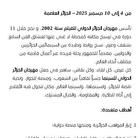
من
4
إلى
10
ديسمبر
2025 –
الجزائر
العاصمة
تأسس
مهرجان
الجزائر
الدولي
للفيلم
سنة
2002
، و نجح خلال
11
دورة في ترسيخ مكانته كمحطة لا غنى عنها لعشاق الفن السابع
.
بشغف وعزم، نسج روابط وطيدة بين السينمائيين الجزائريين
والدوليين، مقدماً للجمهور رحلة فريدة عبر أعمال قادمة من
مختلف أنحاء العالم
.
كل عرض، كل لقاء، وكل نقاش، ساهم في جعل
مهرجان
الجزائر
الدولي
للسينما
جسراً ثقافياً بين الشعوب، ومنصة للحوار، وتحية
نابضة للجزائر، ولسينماها، ولسينما العالم
.
مكان تتحول فيه الأفلام
إلى أداة للذاكرة، والمقاومة، والخيال المشترك
.
أهداف
متعددة
:
إبراز المواهب الجزائرية ومنحها منصة دولية؛