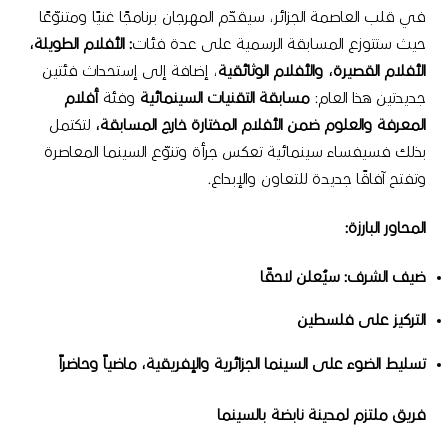
في قلب العاصمة الجزائر، سيقدّم المهرجان برنامجًا غنيًا ومتنوّعًا
حيث ستتوزع المسابقة الرسمية على عدة فئات
:
الأفلام
الطويلة،
الأفلام
القصيرة،
والأفلام
الوثائقية
، إضافة إلى إستحداث فئتين
جديدتين هذا العام
:
مسابقة
التقنيات
السينمائية
وفئة
أفلام
المعرفة
والعلوم
ضمن
الأفلام
المختارة
خارج
المسابقة،
لتكتمل
بذلك فسيفساء سينمائية تعكس جرأة وتنوّع السينما المعاصرة
وتفتح آفاقًا جديدة للتعاون والإبداع
.
المحاور
البارزة
:
ضيف
الشرف
:
سيُعلن
لاحقًا
التركيز
على
فلسطين
تسليط
الضوء
على
السينما
الجزائرية
والإفريقية،
ماضياً
وحاضراً
فريق
ملتزم
لمدينة
نابضة
بالسينما