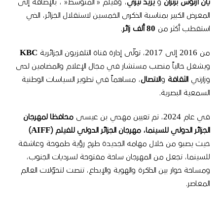
يان
أرتوس
برتران
و
يزيد
تيزي
، وفيلم
«
المتوسط
«
، بالإضافة إلى
المعرض الكبير بمناسبة الذكرى الخمسين لاستقلال الجزائر، الذي
استقطب أكثر من
80
ألف
زائر
.
من
2016
إلى
2017
، تولّى إدارة قناة التلفزيون الجزائرية
KBC
ويشغل حالياً منصب مستشار في مجال الإعلام والمضامين لدى
وزارتي
الثقافة
و
الاتصال
، مساهماً في تطوير السياسات الوطنية
السمعية البصرية
.
في عام
2024
، تم تعيين مهدي بن عيسى
محافظا
لمهرجان
الجزائر
الدولي
للسينما،
مهرجان
الجزائر
الدولي
للفيلم
(AIFF)
حيث يصبو من خلال مهامه الجديدة طرح رؤية طموحة وعاشقة
للسينما، تجعل من المهرجان ساحة مفتوحة لسرديات الجنوب،
ومساحة حوار بين الذاكرة والهوية والإبداع، تنصت لتحوّلات العالم
المعاصر
.