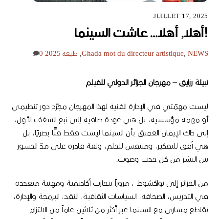
JUILLET 17, 2025
!أهلا, أهلا… عاشت السينما
NEWS
,
mot du directeur artistique
Ghada
,
طبعة 2025
0
نبيلة
رزايق
–
مهرجان
الجزائر
الدولي
للفيلم
ليست مهمّتي في الإدارة الفنية لهذا المهرجان مجرّد دور تنظيمي
أو مهمة مؤسسية، بل هي عودة صافية إلى نبع الشغف الأول،
إلى ذاك الإيمان العميق بأن السينما ليست فقط فنًّا بصريًا، بل
هي أفق للتفكير، ومتنفس للحلم، ولغة قادرة على مدّ الجسور
بين البشر من كل حدب وصوب
.
من الجزائر إلى نواكشوط
، مروراً بتجارب أكاديمية ومهنية متعددة
في التدريس، الصحافة، السياسات الثقافية، النقد، البرمجة والإدارة،
تقاطع مساري مع السينما عبر أكثر من ثلاثين عاماً من الالتزام