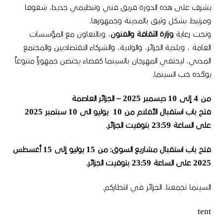
يشرف على هذه الدورة فريق فني وتنظيمي جديدا، شغوفا
ومرتبط بشكل وثيق بالمدينة وجمهورها
.
وتحت رعاية
وزارة
الثقافة
والفنون
، وبالتعاون مع المؤسسات
العامة ، وبلدية الجزائر، والولاية، والشركاء الاقتصاديين والمجتمع
المدني، ليحتفي المهرجان
بالسينما كفضاء يحتضن جمهوراً متنوعاً
يوحّده حب السينما
.
من
4
إلى
10
ديسمبر
2025 –
الجزائر
العاصمة
فتح
باب
استقبال
الأفلام
من
10
يوليو
الى
10
سبتمبر
2025
على
الساعة
23:59
بتوقيت
الجزائر
.
فتح
باب
استقبال
مشاريع
السوق
:
من
15
يوليو
إلى
15
أغسطس
2025
على
الساعة
23:59
بتوقيت
الجزائر
.
السينما
تجمعنا
.
الجزائر
في
انتظاركم
.
tent