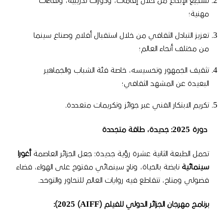
تشجيع الإبداع من خلال إقامات، ودورات تدريبية، ولقاءات
مهنية؛
تعزيز التبادل الثقافي من خلال استقبال أفلام وصناع سينما
من مختلف أنحاء العالم؛
تثقيف الجمهور وتحسيسه، خاصة فئة الشباب والجماهير
البعيدة عن المشهد الثقافي؛
تكريم الابتكار الفني عبر جوائز وتكريمات متعددة
.
دورة
2025:
جديدة،
طاقة
متجددة
تحمل الطبعة الثانية عشرة رؤية جديدة
:
جعل الجزائر العاصمة
أغورا
سينمائية
نابضة بالحياة، ونادٍ سينمائي مفتوح على الهواء، فضاء
فضولي ومتاح، تتقاطع فيه روايات العالم للتحاور والتوحد
.
برنامج
مهرجان
الجزائر
الدولي
للفيلم
(AIFF) 2025):