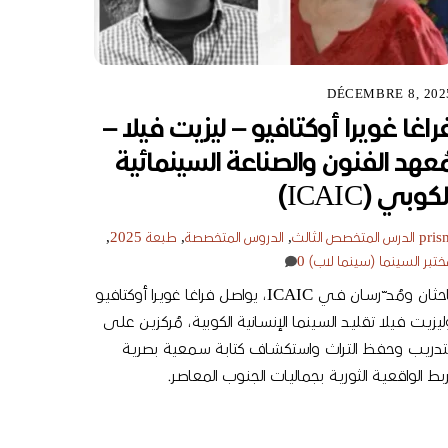
DÉCEMBRE 8, 202
راغا غويرا أوكتافيو – ليزيت فيلا –
ُعهد الفنون والصناعة السينمائية
لكوبي (ICAIC)
pris
الدرس المتخصص الثالث
,
الدروس المتخصصة
,
طبعة 2025
,
تبر السينما (سينما لاب)
0
باحثـان ومُد ّرسـان فـي ICAIC، يواصـل فراغـا غويـرا أوكتافيـو
يزيـت فـيلا تقليـد السـينما الإنسـانية الكوبيـة، مُركزيـن علـى
لتدريـب وحفـظ التـراث واستكشـاف كتابـة سـمعية بصريـة
بـط الواقعيـة الثوريـة بجماليـات الجنـوب المعاصـر.