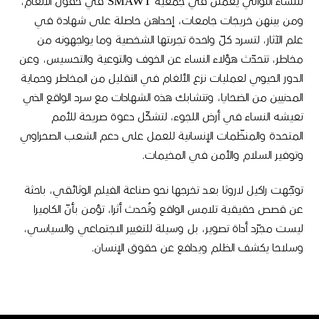
للنساء اللواتي يعملن في جمعية SMAWT في حقول الألغام،
ومن بينهن خريجات جامعات، إحداهن حاصلة على شهادة في
علم الآثار، لتسرد كلّ واحدة تجربتها الشخصية وما يواجهونه من
مخاطر، تتحدّث هؤلاء النساء عن الخوف والتوعية والتحسيس، وعن
الدور الحيوي لعمليات نزع الألغام في التقليل من المخاطر وحماية
المدنيين من الضحايا، وتتشابك هذه الشهادات مع سرد الواقع الذي
تعيشه النساء في أرض اللجوء، لتشكّل دعوة صريحة للأمم
المتحدة والمنظّمات الإنسانية للعمل على دعم الشعب الصحراوي
وتوفير السلام والأمن في المخيمات.
توجّهت راكيل لاروثا بعد تخرجها نحو صناعة الفيلم الوثائقي، باحثة
عن قصص حقيقية تلامس الواقع وتُحدث أثرا، تؤمن بأنّ الكاميرا
ليست مجرّد أداة تصوير، بل وسيلة للتغيير الاجتماعي والسياسي،
وسلاحا يكشف الظلم ويدافع عن حقوق الإنسان.