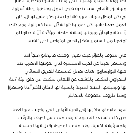
الصحراوية فاتيماتو بوشاريا، التي وجدت نفسها مضطرة لاختيار
مهنة نزع الألغام بسبب ندرة فرص العمل وحاجتها لإعالة أسرتها،
لم يكن المجال سهلا، فهو غالبا ما يعتبر حكرا على الرجال، كان
العمل صعبا عليها لكن دعم والدتها شكّل سندا كبيرا لها، ومع ذلك
رأت فاتيماتو أنّ مهمتها إنسانية خالصة، مؤكّدة أنّ تحدياتها لم
تمنعها من الاستمرار بفضل الدعم المتواصل الذي تلقته.
في تندوف بالجزائر حيث تقيم، وجدت فاتيماتو ملجأ آمنا
ومستقرا بعيدا عن الحرب المستمرة التي تخوضها المغرب ضد
جبهة البوليساريو، هناك تعمل كمنسقة للفريق النسائي
الصحراوي المكلف بالكشف عن الألغام، تمكنت من خلق بيئة آمنة
لها ولزميلاتها، لتصبح المدينة بالنسبة لها المكان الأكثر أمانا واستقرارا
وسط ظروف محفوفة بالمخاطر.
تعود فاتيماتو بذاكرتها إلى المرة الأولى التي واجهت فيها لغما،
حين كانت تستعد لتفجيره، تجربة جمعت بين الخوف والترقّب
والمسؤولية الكبيرة، وقد منحت المخرجة راكيل لاروثا مساحة