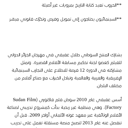
**الحروب تعيد كتابة التاريخ بمرويات غير أصيلة
**السينمائيون يحتاجون إلى تمويل وفرص وتحرّك قانوني ميسّر
يشارك المنتج السوداني طلال عفيفي في مهرجان الجزائر الدولي
للفيلم كعضو لجنة تحكيم مسابقة الأفلام القصيرة، وتمثل
مشاركته في الدورة 12 فرصة للاطلاع على التجارب السينمائية
الإفريقية والعربية والعالمية وتبادل الخبرات مع صناع أفلام من
مختلف البلدان.
أسس عفيفي عام 2010 سودان فلم فاكتوري (Sudan Film
Factory)، وهي منظمة غير ربحية بدأت كمشروع تدريبي لصناعة
الأفلام الوثائقية عبر معهد غوته الألماني أواخر 2009، قبل أن
تنفصل عنه عام 2013 لتصبح منصة مستقلة تعمل على تدريب