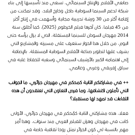
صانعي الأفلام والإنتاج السينمائي، تسعى منذ تأسيسها إلى بناء
شبكة لدعم السينما السودانية داخل وخارج البلاد، وقد تمكنت من
إقامة أكثر من 30 ورشة تدريبية مجانية وأسهمت في إنتاج أكثر
من 45 فيلما، كان آخرها فيلم الخرطوم (2025)، كما أطلق سنة
2014 مهرجان السودان للسينما المستقلة، الذي لا يزال يرأسه حتى
اليوم، من خلال هذا الحوار سنتعرف على مسيرته والمشاريع التي
يشرف عليها لتطوير صناعة الأفلام السودانية المستقلة، بالإضافة
إلى اهتمامه الكبير بالأرشيف السينمائي وسعيه للحفاظ عليه في
سياق إفريقي وعربي وعالمي.
++ في مشاركتكم الثانية كمحكم في مهرجان جزائري، ما الجوانب
التي تأملون اكتشافها، وما فرص التعاون التي تعتقدون أن هذه
اللقاءات قد تمهد لها مستقبلا؟
فعلا، هذه مشاركتي الثانية كمُحكم في مهرجان جزائري، الأولى
كانت في مهرجان وهران للفيلم العربي منذ سنوات، وهذا أمر
مهم بالنسبة لي كون الجزائر تمثل روحا ثقافية خاصة في