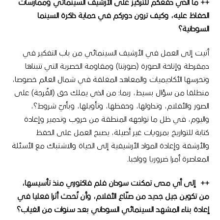
++ ما الذي دفعكم للتركيز على الأرشيف السينمائي وممارسات
الحفاظ عليه، وكيف ترون دوركم في حماية ذاكرة السينما
السودانية؟
أتيت إلى العمل في الأرشيف السينمائي من باب التفكير في
دمقرطة وإتاحة الصورة (صورتنا) ومقاومة الحصرية التي تتبناها
وتحرسها الأكاديميات والمعاهد المغلقة في شمال العالم خصوصا،
منطلقا من سؤال بسيط، ربما: من الذي يملك حق (الفُرجة) على
الصور والأفلام، وتداولها، وحفظها، وتأويلها، وبأيّ شروط؟،
واليوم، في ظل ما تواجهه المنطقة من حروب وتدمير وإعادة
كتابة للتواريخ بمرويات غير أصيلة، يصبح العمل على الحفظ
والأرشفة وإعادة المواد الأرشيفية إلى الحياة والاشتباك مع الأسئلة
المعاصرة أمرا ضروريا وواجبا.
++ إلى أي مدى تمكنت سودان فلم فاكتوري منذ تأسيسها،
من تكوين جيل جديد من صنّاع الأفلام، وأن تُحدث أثرا فعليا في
إعادة بناء المشهد السينمائي السوداني بعد سنوات من الغياب؟