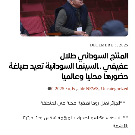
DÉCEMBRE 5, 2025
المنتج السوداني طلال
عفيفي ..السينما السودانية تعيد صياغة
حضورها محليا وعالميا
Uncategorized
,
NEWS
abir
,
طبعة 2025
0
**الجزائر تمثل روحا ثقافية خاصة في المنطقة
** نسخة « غطّاسو الصحراء » المرمّمة تعكس وعيًا جزائريًا
بالأرشفة