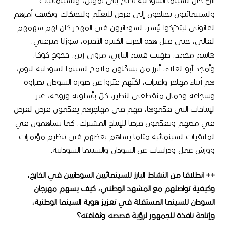
أيّ حال السينما السودانية تحتاج إلى تمويل، والسينمائيات
والسينمائيون يحتاجون إلى فرص للتعلّم والاحتكاك وتكييف أمرهم
القانوني ليتحرّكوا بيُسر، السودانيون في المهجر كان لهم سهمهم
العالي، حتى قبل هذه الحرب الكبيرة الأخيرة، سوزانا ميرغني،
هاشم محمد، صهيب قسم الباري، مروى زين، حجوج كوكا،
وأمجد أبو العلاء، أبرز من يشكّلون ملامح السينما السودانية اليوم،
هم أبناء مهاجر واغتراب، لكنّهم عبّروا عن صورة السودان بضراوة
وشجاعة وجمال منقطعي النظير، كلّ بأسلوبه وروحه، غير
الإنتاجات التي قدّموها، فهم في مهاجرهم يقدّمون فرص العرض
في مدنهم ويقدّمون فرصا للإنتاج المشترك، كما يساهمون في
الملتقيات السينمائية مثلما يساهم بعضهم في تنظيم مؤتمرات
وورش عمل ودراسات عن السودان والسينما السودانية.
++ انطلاقا من النشاط البارز للسينمائيين السودانيين في الخارج،
وكيفية تواصلهم مع المشهد الوطني، كيف يسهم مهرجان
السودان للسينما المستقلة في تعزيز هوية السينما الوطنية،
وإتاحة نافذة للجمهور لرؤية قصصه وثقافته؟