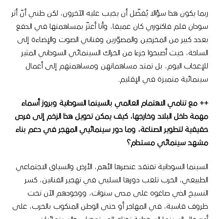
ربما يكون هذا سؤالا يُفضّل أن يجيب عليه الآخرون، لكن ظني أنّ أثر
سودان فلم فاكتوري كان عميقا، وأنا أعتزّ بمساهمتها في الدفع
بعدد كبير من المخرجين والمصوّرين وفناني الصوت والإضاءة إلى
الساحة، حيث أصبحوا جزءا من الحراك السينمائي السوداني المثير
للإعجاب اليوم، بل تمتد مساهماتهن ومساهمتهم إلى أعمال
سينمائية متميزة في الإقليم.
++ مع تنامي الاهتمام العالمي بالسينما السودانية وبروز أسماء
مهمة داخل البلاد وخارجها، كيف يمكن تحويل هذا الزخم إلى فرص
حقيقية لتطوير الصناعة، وما دور سينمائيي المهجر في دعم بناء
مشهد سينمائي مستدام؟
السينما السودانية تفتقد عنصرها الأهم، الأرض والسياق الاجتماعي
الطبيعي، الحرب تلعب دورها السلبي في تهجير الفنانين، كسر
النسيج الذي صاغوه على مدى سنوات، ووجودهم الآن تحت
ظروف قاسية، في المهاجر أو حتى الوطن المنكوب بالحرب، على