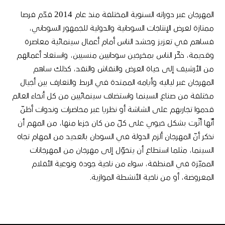
المهرجان عبر دوراته السنوية المختلفة منذ عام 2014 قدّم فرصا
ممتازة لعرض الإنتاجات السودانية والدولية للجمهور السوداني،
فساهم في تعزيز وحشد الناس أمام أعمال سينمائية معاصرة
وقديمة، ذكّر الناس بمخرجين سودانيين منسيين، واستعاد أعمالهم
من الأرشيف إلى حياة العرض والنقاش والنقد، كذلك ساهم
المهرجان عبر لياليه وأيامه الممتدة في الربط والتعارف بين أجيال
مختلفة من صناع السينما واستضاف سينمائيين من كل أنحاء العالم
قدموا تجاربهم على الشاشة أو نظريا عبر محاضرات وندوات أظنّ
أنّها أثّرت بشكل حيوي على كلّ من كان جزءا منها، من المهم أن
نذكر أنّ المهرجان ألزم الدولة في السودان بالعديد من المهام تجاه
السينما، مثلما استطاع أن يتحوّل إلى مهرجان من المهرجانات
المميّزة في المنطقة، سواء من ناحية جودة ونوعية الأفلام
المعروضة، أو من ناحية الأنشطة الموازية.