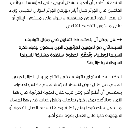
المنطقة، أطمح أن أتعرف بشكل أقوى على المؤسسات والأفراد
الفاعلين في الجزائر خلال أيام مهرجان الجزائر الدولي للفيلم، وربما
نثر بعض البذور لتعاون مستقبلي، سواء على مستوى الإنتاج أو
على مستوى التخطيط الثقافي.
++ هل يمكن أن يتجسّد هذا التعاون في مجال الأرشيف
السينمائي مع المهنيين الجزائريين، الذين يسعون لإحياء ذاكرة
السينما الوطنية، وتُحقّق الخطوة استفادة مشتركة للسينما
السودانية والجزائرية؟
لاحظت هذا الاهتمام بالأرشيف في افتتاح مهرجان الجزائر الدولي
للفيلم، من خلال عرض النسخة المرمّمة لفيلم غطّاسو الصحراء،
يسعدني أن أطلع أكثر وعن قرب على التجربة الجزائرية في هذا
الأمر، وبالتأكيد يمكن خلق تحالفات وتبادل خبرات في هذا المسار،
ما يجعل هناك فرصا وبنى تحتية وصيغا تساعد الأجيال القادمة أو
الموجودة حاليا على العمل بقوّة دفع أكبر.