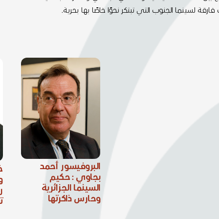
قة لسينما الجنوب التي تبتكر نحوًا خاصًا بها بحرية.
البروفيسور أحمد
خ
بجاوي : حكيم
و
السينما الجزائرية
ر
وحارس ذاكرتها
ت