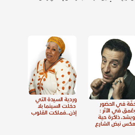
وردية السيدة التي
فّة في الحضور
دخلت السينما بلا
عُمق في الأثر :
إذن…فملكت القلوب
ويشد، ذاكرة حية
عكس نبض الشارع