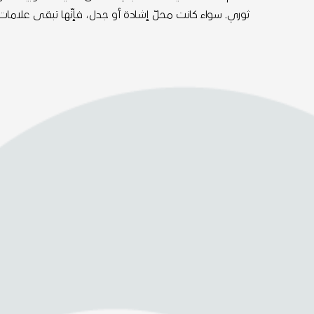
ثوري. سواء كانت محلّ إشادة أو جدل، فإنّها تبقى علامات فار