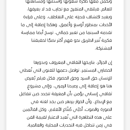
وتحمل معها ذاكرة شعوبها وأسئلتها ومساءلاتها
للعالم. فيلتقي المتفرج مع تجارب قد لا يعرفها،
ويعيد اكتشاف قدرته على التعاطف، وعلى قراءة
الأحداث بمنظور أوسع وأعمق. وهكذا إضافة إلى ما
تقدمه السينما من تعبير جمالي، ترسخ أيضا ممارسة
فكرية تُنير الطريق نحو فهم أكثر نضجًا لحقيقتنا
المشتركة.
إن الجزائر، بتاريخها الثقافي المعروف وبدورها
الحضاري المستمر، تواصل دعمها للفنون التي تُعطي
للإنسان حق السرد وحق الحضور. فكل فيلم يُعرض
هنا هو إضافة إلى رصيدنا الرمزي، وإلى مشروعٍ
ثقافي إنساني يؤمن بأن المعرفة تتجدد حين تتفاعل
مع الإبداع، وأن الحوار يزدهر حين يجد لغته في
الصورة والصوت. أحيّي صُنّاع الأفلام، وكل القائمين
على هذه التظاهرة التي تُعيد الاعتبار لقيمة الفن
في زمن تتداخل فيه التحديات المحلية والعالمية.