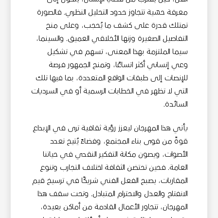
معرفة حسّية تتجاوز حدود التحليل النظري. فالصورة
تمتلك قدرة على كشف ما يُحجب، وعلى منح
التفاصيل الصغيرة وزنها الأخلاقي العميق. والسينما،
سيما الملتزمة بهذا المعنى، تسهم في تشكيل
وعي إنساني أكثر اتساعًا، وتمنح الجمهور فرصة
للإنصات إلى طبقات الواقع المتعددة، بما فيها تلك
التي لا تظهر في الخطابات الرسمية أو في السرديات
السائدة.
يأتي هذا المهرجان ليعزز رؤية ثقافية ترى في الإبداع
قوةً من قوى بناء المجتمع، وفضاءً يُتيح تعدد
الأصوات، ويصون مكانة التفكير النقدي في حياتنا
العامة. فحين تحتضن الثقافة اختلاف التجارب وتنوع
المقاربات، يصبح الفعل الفني شريكًا في ترسيخ قيم
الانفتاح والعدل والاحترام المتبادل. وتحت سقف هذا
المهرجان، تتجاور الأعمال القادمة من أماكن بعيدة،