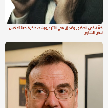
خفّة في الحضور وعُمق في الأثر : رويشد، ذاكرة حية تعكس
نبض الشارع