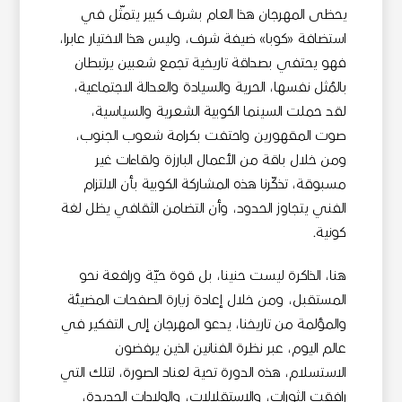
يحظى المهرجان هذا العام بشرف كبير يتمثّل في
استضافة «كوبا» ضيفة شرف، وليس هذا الاختيار عابرا،
فهو يحتفي بصداقة تاريخية تجمع شعبين يرتبطان
بالمُثل نفسها، الحرية والسيادة والعدالة الاجتماعية،
لقد حملت السينما الكوبية الشعرية والسياسية،
صوت المقهورين واحتفت بكرامة شعوب الجنوب،
ومن خلال باقة من الأعمال البارزة ولقاءات غير
مسبوقة، تذكّرنا هذه المشاركة الكوبية بأن الالتزام
الفني يتجاوز الحدود، وأن التضامن الثقافي يظل لغة
كونية.
هنا، الذاكرة ليست حنينا، بل قوة حيّة ورافعة نحو
المستقبل، ومن خلال إعادة زيارة الصفحات المضيئة
والمؤلمة من تاريخنا، يدعو المهرجان إلى التفكير في
عالم اليوم، عبر نظرة الفنانين الذين يرفضون
الاستسلام، هذه الدورة تحية لعناد الصورة، لتلك التي
رافقت الثورات، والاستقلالات، والولادات الجديدة،