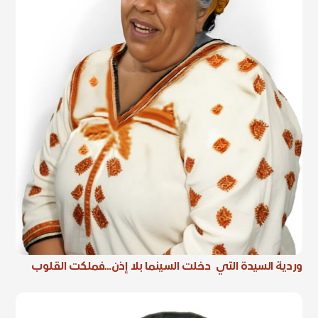
وردية السيدة التي دخلت السينما بلا إذن…فملكت القلوب