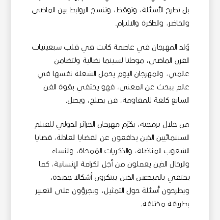
بل تطرح الأسئلة، وتوقظ، وتنسج الروابط بين الماضي
والحاضر، والذاكرة والالتزام.
وُلد المهرجان في عاصمة كانت في قلب سبعينيات
القرن الماضي، موطنا لسينما نضالية ولتضامن
عالمي، والمهرجان اليوم يحمل الشعلة نفسها في
عالم يبحث عن المعنى، فهو يحتفي بقوة الفن
السابع كلغة للمقاومة، فن يصلح، ويصل.
من خلال برمجته، يكرّم مهرجان الجزائر الدولي للفيلم
السينمائيين الذين يدافعون عن القضايا العادلة، قضايا
الشعوب المناضلة، والذكريات المُمحاة، والنساء
والرجال الذين يعملون من أجل الكرامة الإنسانية، كما
يحتفي بالمبدعين الذين يبتكرون أشكالا جديدة،
ويطرحون أسئلة حول التمثيل، ويجرؤون على التعبير
بطريقة مختلفة.