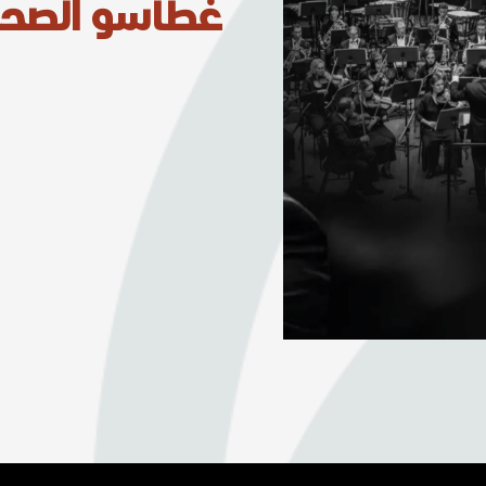
غطاسو الصحر