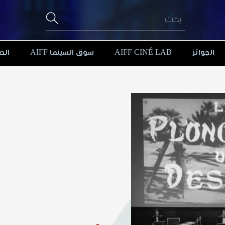
الجوائز
AIFF CINÉ LAB
سوق السينما AIFF
الص