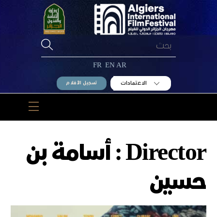
Ski
t
conten
FR
EN
AR
الاعتمادات
تسجيل الأفلام
Menu
Director :
أسامة بن
حسين