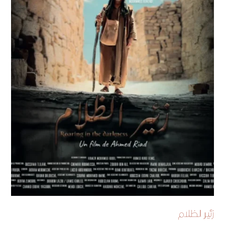
زئير الظلام