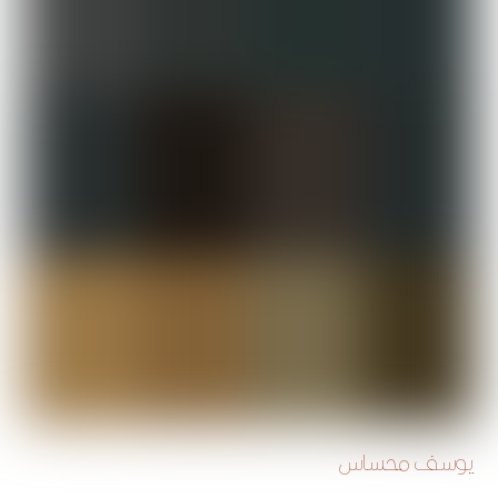
يوسف محساس