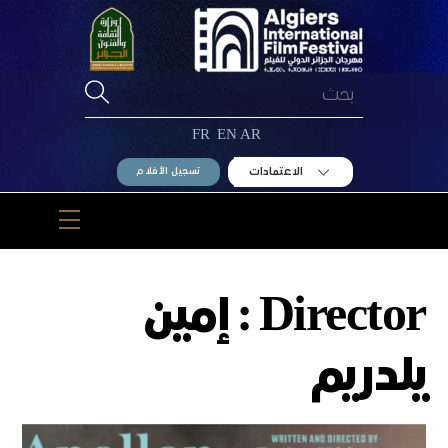
Ski
t
conten
FR
EN
AR
الاعتمادات
تسجيل الأفلام
Menu
Director :
إمين
يلدريم