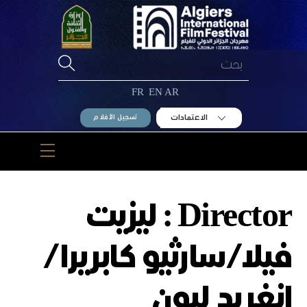
Ski
t
conten
FR
EN
AR
الاعتمادات
تسجيل الأفلام
Menu
Director :
ليزيت
فيلا/سارثيو كابريرا/
إنغريد ليون