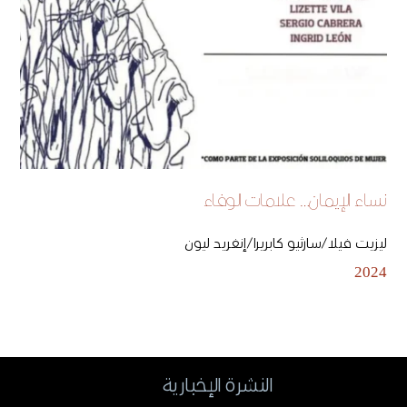
نساء الإيمان… علامات الوفاء
ليزيت فيلا/سارثيو كابريرا/إنغريد ليون
2024
النشرة الإخبارية